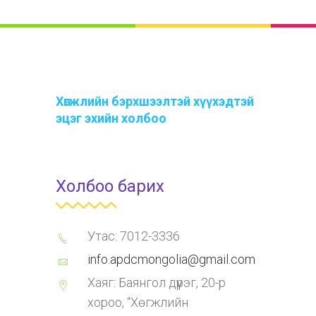
Хөгжлийн бэрхшээлтэй хүүхэдтэй
эцэг эхийн холбоо
Холбоо барих
Утас: 7012-3336
info.apdcmongolia@gmail.com
Хаяг: Баянгол дүүрэг, 20-р
хороо, “Хөгжлийн