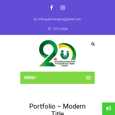
info.apdcmongolia@gmail.com
7012-3336
MENU
Portfolio – Modern
Title