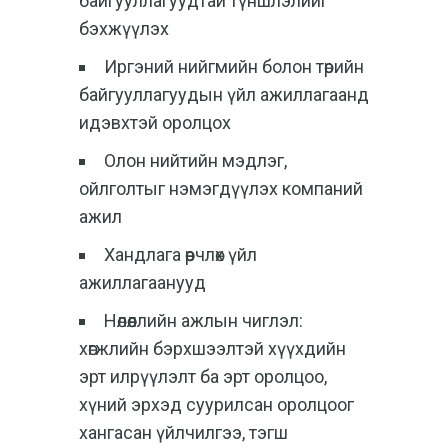
байгууллагуудтай түншлэлийг
бэхжүүлэх
Иргэний нийгмийн болон төрийн
байгууллагуудын үйл ажиллагаанд
идэвхтэй оролцох
Олон нийтийн мэдлэг,
ойлголтыг нэмэгдүүлэх компаний
ажил
Хандлага өөрчлөх үйл
ажиллагаанууд
Нөлөөллийн ажлын чиглэл:
хөгжлийн бэрхшээлтэй хүүхдийн
эрт илрүүлэлт ба эрт оролцоо,
хүний эрхэд суурилсан оролцоог
хангасан үйлчилгээ, тэгш