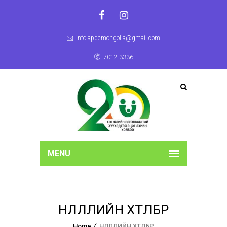
info.apdcmongolia@gmail.com
7012-3336
MENU
НӨЛӨӨЛЛИЙН ХӨТӨЛБӨР
Home
НӨЛӨӨЛЛИЙН ХӨТӨЛБӨР