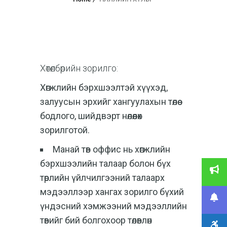
Хөтөлбөрийн зорилго:
Хөгжлийн бэрхшээлтэй хүүхэд,
залуусын эрхийг хангуулахын төлөө
бодлого, шийдвэрт нөлөөлөх
зорилготой.
Манай төв оффис нь хөгжлийн
бэрхшээлийн талаар болон бүх
төрлийн үйлчилгээний талаарх
мэдээллээр хангах зорилго бүхий
үндэсний хэмжээний мэдээллийн
төвийг бий болгохоор төлөвлөн