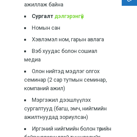
ажиллаж байна
Сургалт
дэлгэрэнгүй
Номын сан
Хэвлэмэл ном, гарын авлага
Вэб хуудас болон сошиал
медиа
Олон нийтэд мэдлэг олгох
семинар (2 сар тутмын семинар,
компаний ажил)
Мэргэжил дээшлүүлэх
сургалтууд (багш, эмч, нийгмийн
ажилтнуудад зориулсан)
Иргэний нийгмийн болон төрийн