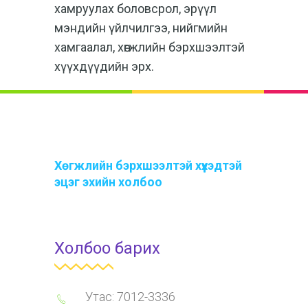
хамруулах боловсрол, эрүүл
мэндийн үйлчилгээ, нийгмийн
хамгаалал, хөгжлийн бэрхшээлтэй
хүүхдүүдийн эрх.
Хөгжлийн бэрхшээлтэй хүүхэдтэй
эцэг эхийн холбоо
Холбоо барих
Утас: 7012-3336