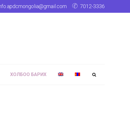
info.apdcmongolia@gmail.com
7012-3336
ХОЛБОО БАРИХ