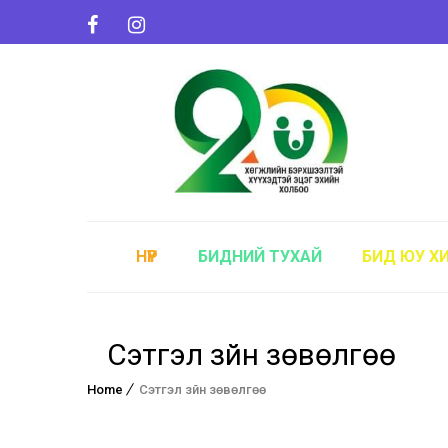
НҮҮР
БИДНИЙ ТУХАЙ
БИД ЮУ Х
Сэтгэл зүйн зөвөлгөө
Home
Сэтгэл зүйн зөвөлгөө