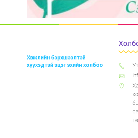
Холб
Хөгжлийн бэрхшээлтэй
хүүхэдтэй эцэг эхийн холбоо
Ут
in
Ха
х
бэ
с
тө