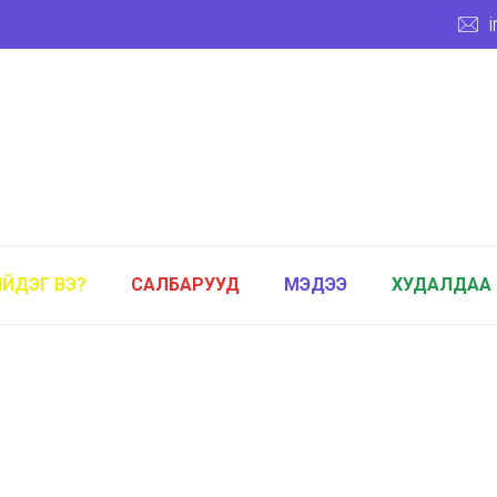
ИЙДЭГ ВЭ?
САЛБАРУУД
МЭДЭЭ
ХУДАЛДАА