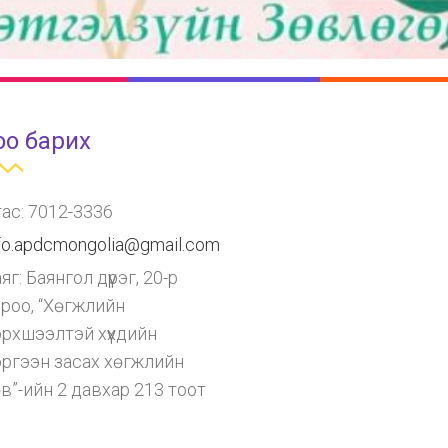
оо барих
ас: 7012-3336
fo.apdcmongolia@gmail.com
яг: Баянгол дүүрэг, 20-р
ороо, “Хөгжлийн
рхшээлтэй хүүхдийн
эргээн засах хөгжлийн
в”-ийн 2 давхар 213 тоот