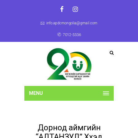
info.apdcmongolia@gmail.com
7012-3336
MENU
Дорнод аймгийн
“АЛТАНЗУЛ” Хүүхэд