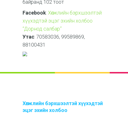
байранд 102 тоот
Facebook
:
Хөгжлийн бэрхшээлтэй
хүүхэдтэй эцэг эхийн холбоо
“Дорнод салбар”
Утас
: 70583036, 99589869,
88100431
Хөгжлийн бэрхшээлтэй хүүхэдтэй
эцэг эхийн холбоо