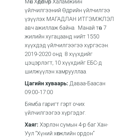
Мөн Хөдөлмөр Халамжийн
үйлчилгээний Өдрийн үйлчилгээ
үзүүлэх МАГАДЛАН ИТГЭМЖЛЭЛ
авч ажиллаж байна. Манай төв 7
жилийн хугацаанд нийт 1550
хүүхдэд үйлчилгээгээ хүргэсэн.
2019-2020 онд 8 хүүхдийг
цэцэрлэгт, 10 хүүхдийг ЕБС-д
шилжүүлэн хамрууллаа.
Цагийн хуваарь:
Даваа-Баасан
09:00-17:00
Бямба гаригт гэрт очих
үйлчилгээгээ хүргэдэг.
Хаяг:
Хэрлэн сумын 4-р баг Хан-
Уул “Хүний хөгжлийн ордон”