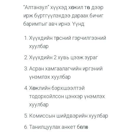
“Алтанзул” хүүхэд хөгжил төв дээр
ирж бүртгүүлэхдээ дараах бичиг
баримтыг авч ирнэ. Үүнд:
Хүүхдийн төрсний гэрчилгээний
хуулбар
Хүүхдийн 2 хувь цээж зураг
Асран хамгаалагчийн иргэний
үнэмлэх хуулбар
Хөгжлийн бэрхшээлтэй
тодорхойлсон цэнхэр үнэмлэх
хуулбар
Комиссын шийдвэрийн хуулбар
Танилцуулах анкет бөглөх