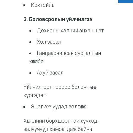
Коктейль
3. Боловсролын үйлчилгээ
Дохионы хэлний анхан шат
Хэл засал
Ганцаарчилсан сургалтын
хөтөлбөр
Ахуй засал
Үйлчилгээг гэрээр болон төвөөр
хүргэдэг.
Эцэг эхчүүдэд зөвлөгөө өгөх
Хөгжлийн бэрхшээлтэй хүүхэд,
залуучууд хамрагдаж байна.