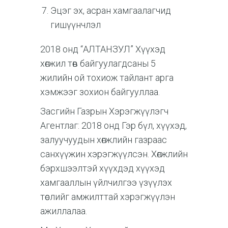
Эцэг эх, асран хамгаалагчид
гишүүнчлэл
2018 онд “АЛТАНЗУЛ” Хүүхэд
хөгжил төв байгуулагдсаны 5
жилийн ой тохиож тайлант арга
хэмжээг зохион байгууллаа.
Засгийн Газрын Хэрэгжүүлэгч
Агентлаг: 2018 онд Гэр бүл, хүүхэд,
залуучуудын хөгжлийн газраас
санхүүжин хэрэгжүүлсэн. Хөгжлийн
бэрхшээлтэй хүүхдэд хүүхэд
хамгааллын үйлчилгээ үзүүлэх
төслийг амжилттай хэрэгжүүлэн
ажиллалаа.