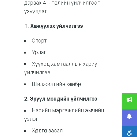
дараах 4-н төрлийн үйлчилгээг
үзүүлдэг.
Хөгжүүлэх үйлчилгээ
Спорт
Урлаг
Хүүхэд хамгааллын хариу
үйлчилгээ
Шилжилтийн хөтөлбөр
2. Эрүүл мэндийн үйлчилгээ
Нарийн мэргэжлийн эмчийн
үзлэг
Хөдөлгөөн засал