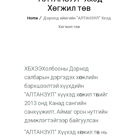
Хөгжил төв
Home
Дорнод аймгийн “АЛТАНЗУЛ” Хүүхэд
Хөгжил төв
ХБХЭЭХолбооны Дорнод
салбарын дэргэдэх хөгжлийн
бэрхшээлтэй хүүхдийн
“АЛТАНЗУЛ” хүүхэд хөгжил төвийг
2013 онд Канад сангийн
санхүүжилт, Аймаг орон нутгийн
дэмжлэгтэйгээр байгуулсан.
“АЛТАНЗУЛ” Хүүхэд хөгжил төв нь