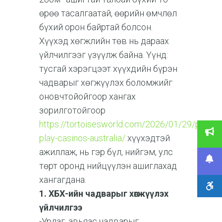
өрөө тасалгаатай, өөрийн өмчлөл
бүхий орон байртай болсон.
Хүүхэд хөгжлийн төв нь дараах
үйлчилгээг үзүүлж байна. Үүнд:
тусгай хэрэгцээт хүүхдийн бүрэн
чадварыг хөгжүүлэх боломжийг
оновчтойойгоор хангах
зорилготойгоор
https://tortoisesworld.com/2026/01/29/pragma
play-casinos-australia/
хүүхэдтэй
ажиллаж, нь гэр бүл, нийгэм, улс
төрт оронд нийцүүлэн ашиглахад
хангагдана.
1. ХБХ-ийн чадварыг хөгжүүлэх
үйлчилгээ
-Урлаг, авьяас чадварыг