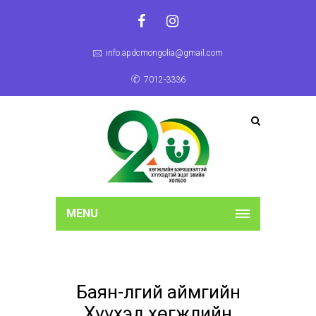
info.apdcmongolia@gmail.com
7012-3336
MENU
Баян-Өлгий аймгийн
Хүүхэд хөгжлийн