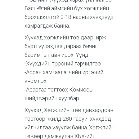
Баян-Өлгий аймгийн бүх хөгжлийн
бэрхшээлтэй 0-18 насны хүүхдүүд
хамрагдаж байна.
Хүүхэд хөгжлийн төв дээр ирж
бүртгүүлэхдээ дараах бичиг
баримтыг авч ирэх. Үүнд:
-Хүүхдийн төрсний гэрчилгээ
-Асран хамгаалагчийн иргэний
үнэмлэх
-Асаргаа тогтоох Комиссын
шийдвэрийн хуулбар
Хүүхэд Хөгжлийн төв давхардсан
тоогоор жилд 280 гаруй хүүхдэд
үйлчилгээ үзүүлж байна. Хөгжлийн
төвөөр дамжуулан ХБХ-ийг