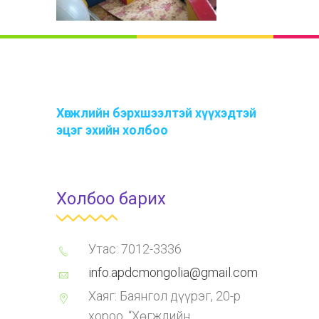
Хөгжлийн бэрхшээлтэй хүүхэдтэй
эцэг эхийн холбоо
Холбоо барих
Утас: 7012-3336
info.apdcmongolia@gmail.com
Хаяг: Баянгол дүүрэг, 20-р
хороо, “Хөгжлийн