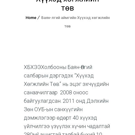
төв
Home
Баян-Өлгий аймгийн Хүүхэд хөгжлийн
төв
ХБХЭЭХолбооны Баян-Өлгий
салбарын дэргэдэх “Хүүхэд
Хөгжлийн Төв” нь эцэг эхчүүдийн
санаачилгаар 2008 оноос
байгуулагдсан. 2011 онд Дэлхийн
Зөн ОУБ-ын санхүүгийн
дэмжлэгээр өдөрт 40 хүүхэд
үйлчилгээ үзүүлэх хүчин чадалтай
280м² ашигтай талбай бүхий 10