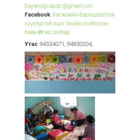
bayanulgii.apdc.@gmail.com
Facebook
:
Хөгжлийн бэрхшээлтэй
хүүхэдтэй эцэг эхийн холбооны
Баян-Өлгий салбар
Утас
: 94534071, 94830204,