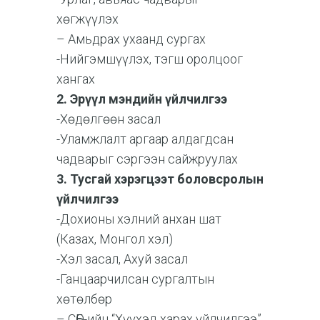
хөгжүүлэх
– Амьдрах ухаанд сургах
-Нийгэмшүүлэх, тэгш оролцоог
хангах
2. Эрүүл мэндийн үйлчилгээ
-Хөдөлгөөн засал
-Уламжлалт аргаар алдагдсан
чадварыг сэргээн сайжруулах
3. Тусгай хэрэгцээт боловсролын
үйлчилгээ
-Дохионы хэлний анхан шат
(Казах, Монгол хэл)
-Хэл засал, Ахуй засал
-Ганцаарчилсан сургалтын
хөтөлбөр
– СӨБ-ийн “Хүүхэд харах үйлчилгээ”