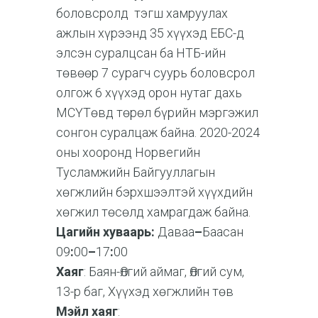
боловсролд тэгш хамруулах
ажлын хүрээнд 35 хүүхэд ЕБС-д
элсэн суралцсан ба НТБ-ийн
төвөөр 7 сурагч суурь боловсрол
олгож 6 хүүхэд орон нутаг дахь
МСҮТөвд төрөл бүрийн мэргэжил
сонгон суралцаж байна. 2020-2024
оны хооронд Норвегийн
Тусламжийн Байгууллагын
хөгжлийн бэрхшээлтэй хүүхдийн
хөгжил төсөлд хамрагдаж байна.
Цагийн хуваарь:
Даваа
–
Баасан
09
:
00
–
17
:
00
Хаяг
: Баян-Өлгий аймаг, Өлгий сум,
13-р баг, Хүүхэд хөгжлийн төв
Мэйл хаяг
: