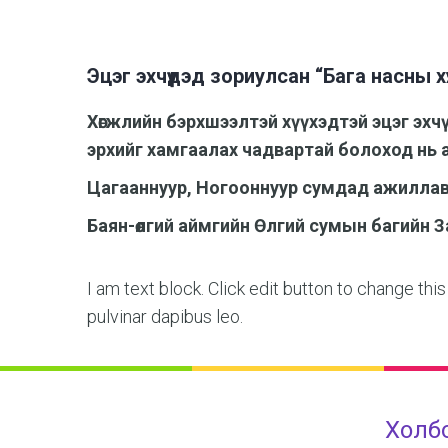
Эцэг эхчүүдэд зориулсан “Бага насны х
Хөгжлийн бэрхшээлтэй хүүхэдтэй эцэг эхчү
эрхийг хамгаалах чадвартай болоход нь а
Цагааннуур, Ногооннуур сумдад ажилла
Баян-өлгий аймгийн Өлгий сумын багийн З
I am text block. Click edit button to change this
pulvinar dapibus leo.
Холб