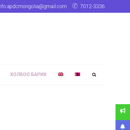
info.apdcmongolia@gmail.com
7012-3336
ХОЛБОО БАРИХ