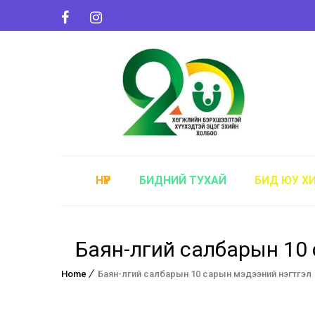
НҮҮР
БИДНИЙ ТУХАЙ
БИД ЮУ Х
Баян-өлгий салбарын 10
Home
Баян-өлгий салбарын 10 сарын мэдээний нэгтгэл