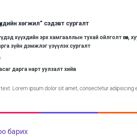
үүхдийн хөгжил” сэдэвт сургалт
үдэд хүүхдийн эрх хамгааллын тухай ойлголт өгөх, х
рга зүйн дэмжлэг үзүүлэх сургалт
в
асаг дарга нарт уулзалт хийв
 text. Lorem ipsum dolor sit amet, consectetur adipiscing eli
оо барих