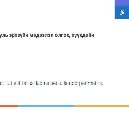
ууль эрхзүйн мэдээлэл олгох, хүүхдийн
t. Ut elit tellus, luctus nec ullamcorper mattis,