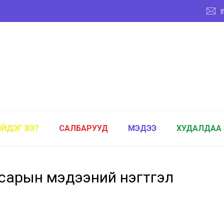
ИЙДЭГ ВЭ?
САЛБАРУУД
МЭДЭЭ
ХУДАЛДАА
 сарын мэдээний нэгтгэл