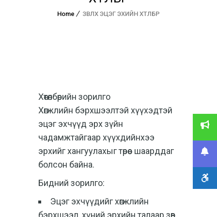
Home
ЗӨВЛӨХ ЭЦЭГ ЭХИЙН ХӨТӨЛБӨР
Хөтөлбөрийн зорилго
Хөгжлийн бэрхшээлтэй хүүхэдтэй
эцэг эхчүүд эрх зүйн
чадамжтайгаар хүүхдийнхээ
эрхийг хангуулахыг төрөөс шаарддаг
болсон байна.
Бидний зорилго:
Эцэг эхчүүдийг хөгжлийн
бэрхшээл, хүний эрхийн талаар зөв