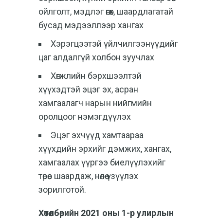
ойлголт, мэдлэг өгөх, шаардлагатай
бусад мэдээллээр хангах
Хэрэгцээтэй үйлчилгээнүүдийг
цаг алдалгүй холбон зуучлах
Хөгжлийн бэрхшээлтэй
хүүхэдтэй эцэг эх, асран
хамгаалагч нарын нийгмийн
оролцоог нэмэгдүүлэх
Эцэг эхчүүд хамтаараа
хүүхдийн эрхийг дэмжих, хангах,
хамгаалах үүргээ биелүүлэхийг
төрөөс шаардаж, нөлөө үзүүлэх
зорилготой.
Хөтөлбөрийн 2021 оны 1-р улирлын