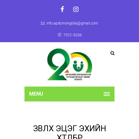
info.apdcmongolia@gmail.com
7012-3336
MENU
ЗӨВЛӨХ ЭЦЭГ ЭХИЙН
ХӨТӨЛБӨР