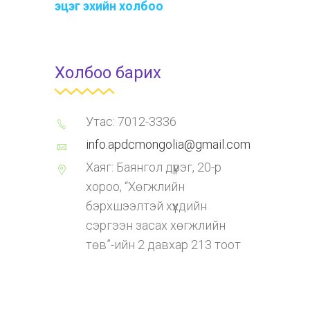
эцэг эхийн холбоо
Холбоо барих
Утас: 7012-3336
info.apdcmongolia@gmail.com
Хаяг: Баянгол дүүрэг, 20-р
хороо, “Хөгжлийн
бэрхшээлтэй хүүхдийн
сэргээн засах хөгжлийн
төв”-ийн 2 давхар 213 тоот