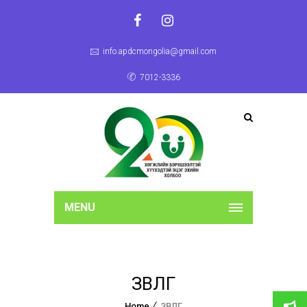
info.apdcmongolia@gmail.com
7012-3336
MENU
ЗӨВӨЛГӨӨ
Home
ЗӨВӨЛГӨӨ