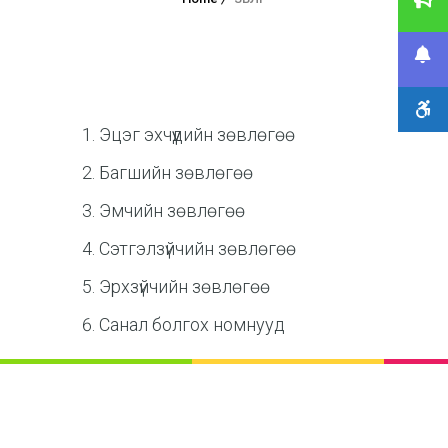
Эцэг эхчүүдийн зөвлөгөө
Багшийн зөвлөгөө
Эмчийн зөвлөгөө
Сэтгэлзүйчийн зөвлөгөө
Эрхзүйчийн зөвлөгөө
Санал болгох номнууд