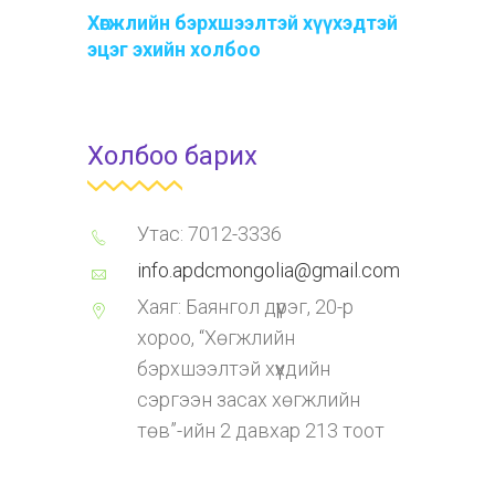
Хөгжлийн бэрхшээлтэй хүүхэдтэй
эцэг эхийн холбоо
Холбоо барих
Утас: 7012-3336
info.apdcmongolia@gmail.com
Хаяг: Баянгол дүүрэг, 20-р
хороо, “Хөгжлийн
бэрхшээлтэй хүүхдийн
сэргээн засах хөгжлийн
төв”-ийн 2 давхар 213 тоот