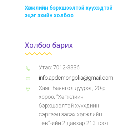
Хөгжлийн бэрхшээлтэй хүүхэдтэй
эцэг эхийн холбоо
Холбоо барих
Утас: 7012-3336
info.apdcmongolia@gmail.com
Хаяг: Баянгол дүүрэг, 20-р
хороо, “Хөгжлийн
бэрхшээлтэй хүүхдийн
сэргээн засах хөгжлийн
төв”-ийн 2 давхар 213 тоот