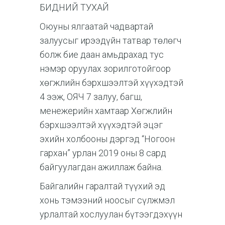
БИДНИЙ ТУХАЙ
Оюуны ялгаатай чадвартай
залуусыг ирээдүйн татвар төлөгч
болж бие даан амьдрахад тус
нэмэр оруулах зорилготойгоор
хөгжлийн бэрхшээлтэй хүүхэдтэй
4 ээж, ОЯЧ 7 залуу, багш,
менежерийн хамтаар Хөгжлийн
бэрхшээлтэй хүүхэдтэй эцэг
эхийн холбооны дэргэд “Ногоон
гархан” урлан 2019 оны 8 сард
байгуулагдан ажиллаж байна.
Байгалийн гаралтай түүхий эд
хонь тэмээний ноосыг сүлжмэл
урлалтай хослуулан бүтээгдэхүүн