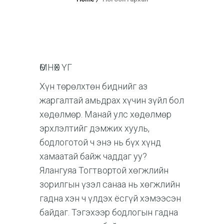
ӨМНӨХ ҮГ
Хүн төрөлхтөн биднийг аз
жаргалтай амьдрах хүчин зүйл бол
хөдөлмөр. Манай улс хөдөлмөр
эрхлэлтийг дэмжих хууль,
бодлоготой ч энэ нь бүх хүнд
хамаатай байж чаддаг уу?
Ялангуяа Тогтвортой хөгжлийн
зорилгын үзэл санаа нь хөгжлийн
гадна хэн ч үлдэх ёсгүй хэмээсэн
байдаг. Тэгэхээр бодлогын гадна