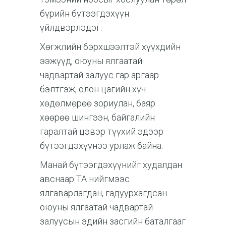
бүрийн бүтээгдэхүүн
үйлдвэрлэдэг.
Хөгжлийн бэрхшээлтэй хүүхдийн
ээжүүд, оюуны ялгаатай
чадвартай залуус гар аргаар
бэлтгэж, олон цагийн хүч
хөдөлмөрөө зориулан, баяр
хөөрөө шингээн, байгалийн
гаралтай цэвэр түүхий эдээр
бүтээгдэхүүнээ урлаж байна.
Манай бүтээгдэхүүнийг худалдан
авснаар ТА нийгмээс
ялгаварлагдан, гадуурхагдсан
оюуны ялгаатай чадвартай
залуусын эдийн засгийн баталгааг