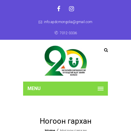
info.apdcmongolia@gmail.com
7012-3336
MENU
Ногоон гархан
Home
Ногоон гархан