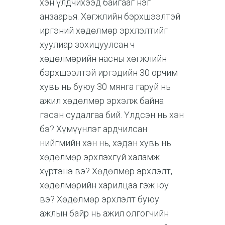
хэн үлдчихээд байгааг нэг
анзаарья. Хөгжлийн бэрхшээлтэй
иргэний хөдөлмөр эрхлэлтийг
хуулиар зохицуулсан ч
хөдөлмөрийн насны хөгжлийн
бэрхшээлтэй иргэдийн 30 орчим
хувь нь буюу 30 мянга гаруй нь
ажил хөдөлмөр эрхэлж байна
гэсэн судалгаа бий. Үлдсэн нь хэн
бэ? Хүмүүнлэг ардчилсан
нийгмийн хэн нь, хэдэн хувь нь
хөдөлмөр эрхлэхгүй халамж
хүртэнэ вэ? Хөдөлмөр эрхлэлт,
хөдөлмөрийн харилцаа гэж юу
вэ? Хөдөлмөр эрхлэлт буюу
ажлын байр нь ажил олгогчийн