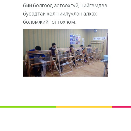
бий болгоод зогсохгүй, нийгэмдээ
бусадтай хөл нийлүүлэн алхах
боломжийг олгох юм.