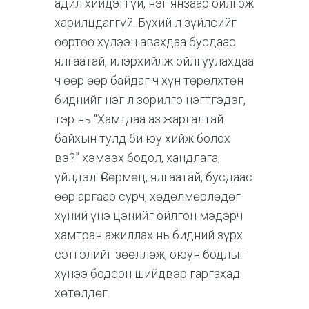
адил хийдэггүй, нэг янзаар ойлгож
харилцдаггүй. Бүхий л зүйлсийг
өөртөө хүлээн авахдаа бусдаас
ялгаатай, илэрхийлж ойлгуулахдаа
ч өөр өөр байдаг ч хүн төрөлхтөн
биднийг нэг л зорилго нэгтгэдэг,
тэр нь “Хамтдаа аз жаргалтай
байхын тулд би юу хийж болох
вэ?” хэмээх бодол, хандлага,
үйлдэл. Өвөрмөц, ялгаатай, бусдаас
өөр аргаар сурч, хөдөлмөрлөдөг
хүний үнэ цэнийг ойлгон мэдэрч
хамтран ажиллах нь бидний зүрх
сэтгэлийг зөөллөж, оюун бодлыг
хүнээ бодсон шийдвэр гаргахад
хөтөлдөг.