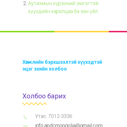
Аутизмын хүрээний эмгэгтэй
хүүхдийн харилцаа ба зан үйл
Хөгжлийн бэрхшээлтэй хүүхэдтэй
эцэг эхийн холбоо
Холбоо барих
Утас: 7012-3336
info.apdcmongolia@gmail.com