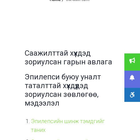
Саажилттай хүүхдэд
зориулсан гарын авлага
Эпилепси буюу уналт
таталттай хүүхдүүдэд
зориулсан зөвлөгөө,
мэдээлэл
Эпилепсийн шинж тэмдгийг
таних