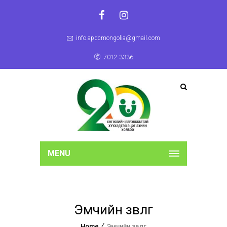
info.apdcmongolia@gmail.com
7012-3336
MENU
Эмчийн зөвлөгөө
Home
Эмчийн зөвлөгөө