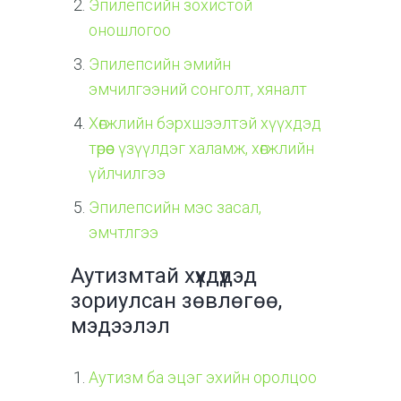
Эпилепсийн зохистой
оношлогоо
Эпилепсийн эмийн
эмчилгээний сонголт, хяналт
Хөгжлийн бэрхшээлтэй хүүхдэд
төрөөс үзүүлдэг халамж, хөгжлийн
үйлчилгээ
Эпилепсийн мэс засал,
эмчтлгээ
Аутизмтай хүүхдүүдэд
зориулсан зөвлөгөө,
мэдээлэл
Аутизм ба эцэг эхийн оролцоо