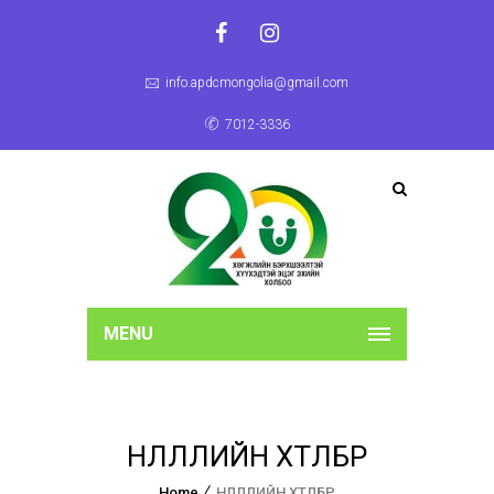
info.apdcmongolia@gmail.com
7012-3336
MENU
НӨЛӨӨЛЛИЙН ХӨТӨЛБӨР
Home
НӨЛӨӨЛЛИЙН ХӨТӨЛБӨР