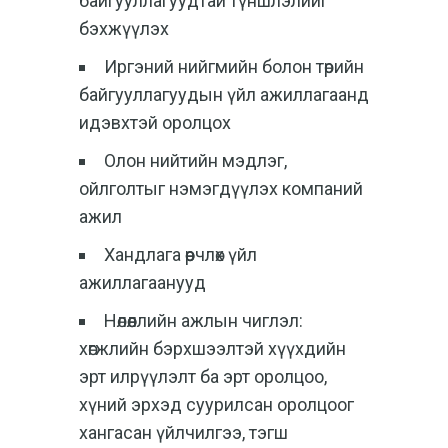
байгууллагуудтай түншлэлийг
бэхжүүлэх
Иргэний нийгмийн болон төрийн
байгууллагуудын үйл ажиллагаанд
идэвхтэй оролцох
Олон нийтийн мэдлэг,
ойлголтыг нэмэгдүүлэх компаний
ажил
Хандлага өөрчлөх үйл
ажиллагаанууд
Нөлөөллийн ажлын чиглэл:
хөгжлийн бэрхшээлтэй хүүхдийн
эрт илрүүлэлт ба эрт оролцоо,
хүний эрхэд суурилсан оролцоог
хангасан үйлчилгээ, тэгш