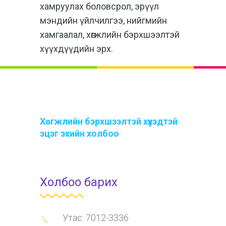
хамруулах боловсрол, эрүүл
мэндийн үйлчилгээ, нийгмийн
хамгаалал, хөгжлийн бэрхшээлтэй
хүүхдүүдийн эрх.
Хөгжлийн бэрхшээлтэй хүүхэдтэй
эцэг эхийн холбоо
Холбоо барих
Утас: 7012-3336