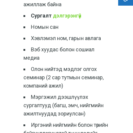
ажиллаж байна
Сургалт
дэлгэрэнгүй
Номын сан
Хэвлэмэл ном, гарын авлага
Вэб хуудас болон сошиал
медиа
Олон нийтэд мэдлэг олгох
семинар (2 сар тутмын семинар,
компаний ажил)
Мэргэжил дээшлүүлэх
сургалтууд (багш, эмч, нийгмийн
ажилтнуудад зориулсан)
Иргэний нийгмийн болон төрийн