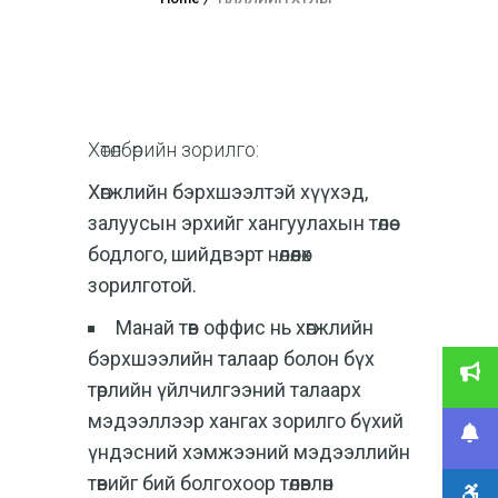
Хөтөлбөрийн зорилго:
Хөгжлийн бэрхшээлтэй хүүхэд,
залуусын эрхийг хангуулахын төлөө
бодлого, шийдвэрт нөлөөлөх
зорилготой.
Манай төв оффис нь хөгжлийн
бэрхшээлийн талаар болон бүх
төрлийн үйлчилгээний талаарх
мэдээллээр хангах зорилго бүхий
үндэсний хэмжээний мэдээллийн
төвийг бий болгохоор төлөвлөн