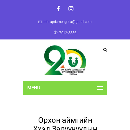
info.apdcmongolia@gmail.com
7012-3336
MENU
Орхон аймгийн
Хүүхэд Залуучуудын