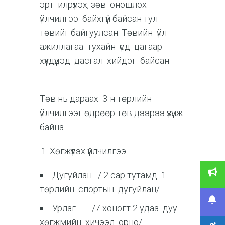
эрт илрүүлэх, зөв оношлох
үйлчилгээ байхгүй байсан тул
төвийг байгуулсан. Төвийн үйл
ажиллагаа тухайн үед цагаар
хүүхдүүдэд дасгал хийдэг байсан.
Төв нь дараах 3-н төрлийн
үйлчилгээг өдрөөр төв дээрээ үзүүлж
байна.
Хөгжүүлэх үйлчилгээ
Дугуйлан / 2 сар тутамд 1
төрлийн спортын дугуйлан/
Урлаг – /7 хоногт 2 удаа дуу
хөгжмийн хичээл орно/