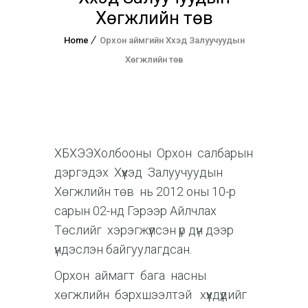
Хөгжлийн төв
Home
Орхон аймгийн Хүүхэд Залуучуудын
Хөгжлийн төв
ХБХЭЭХолбооны Орхон салбарын
дэргэдэх Хүүхэд Залуучуудын
Хөгжлийн төв нь 2012 оны 10-р
сарын 02-нд Гэрээр Айлчлах
Төслийг хэрэгжүүлсэн үр дүн дээр
үндэслэн байгуулагдсан.
Орхон аймагт бага насны
хөгжлийн бэрхшээлтэй хүүхдүүдийг