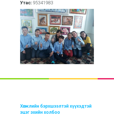
Утас:
95341983
Хөгжлийн бэрхшээлтэй хүүхэдтэй
эцэг эхийн холбоо