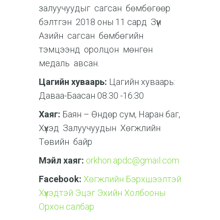
залуучуудыг сагсан бөмбөгөөр
бэлтгэн 2018 оны 11 сард Зүүн
Азийн сагсан бөмбөгийн
тэмцээнд оролцон мөнгөн
медаль авсан.
Цагийн хуваарь:
Цагийн хуваарь:
Даваа-Баасан 08.30 -16:30
Хаяг:
Баян – Өндөр сум, Наран баг,
Хүүхэд Залуучуудын Хөгжлийн
Төвийн байр
Мэйл хаяг:
orkhon.apdc@gmail.com
Facebook:
Хөгжлийн Бэрхшээлтэй
Хүүхэдтэй Эцэг Эхийн Холбооны
Орхон салбар