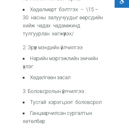
Хөдөлмөрт бэлтгэх – \15 –
30 насны залуучуудыг өөрсдийн
хийж чадах чадамжинд
тулгуурлан хөгжүүлэх/
2. Эрүүл мэндийн үйлчилгээ
Нарийн мэргэжлийн эмчийн
үзлэг
Хөдөлгөөн засал
3. Боловсролын үйлчилгээ :
Тусгай хэрэгцээт боловсрол
Ганцаарчилсан сургалтын
хөтөлбөр