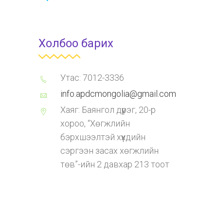
Холбоо барих
Утас: 7012-3336
info.apdcmongolia@gmail.com
Хаяг: Баянгол дүүрэг, 20-р
хороо, “Хөгжлийн
бэрхшээлтэй хүүхдийн
сэргээн засах хөгжлийн
төв”-ийн 2 давхар 213 тоот