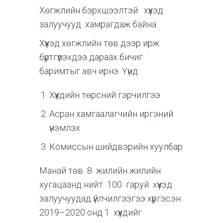
Хөгжлийн бэрхшээлтэй хүүхэд
залуучууд хамрагдаж байна.
Хүүхэд хөгжлийн төв дээр ирж
бүртгүүлэхдээ дараах бичиг
баримтыг авч ирнэ. Үүнд:
Хүүхдийн төрсний гэрчилгээ
Асран хамгаалагчийн иргэний
үнэмлэх
Комиссын шийдвэрийн хуулбар
Манай төв 8 жилийн жилийн
хугацаанд нийт 100 гаруй хүүхэд
залуучуудад үйлчилгээгээ хүргэсэн.
2019–2020 онд 1 хүүхдийг