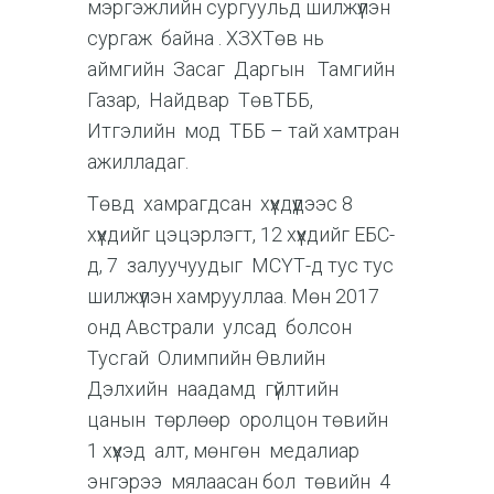
мэргэжлийн сургуульд шилжүүлэн
сургаж байна . ХЗХТөв нь
аймгийн Засаг Даргын Тамгийн
Газар, Найдвар ТөвТББ,
Итгэлийн мод ТББ – тай хамтран
ажилладаг.
Төвд хамрагдсан хүүхдүүдээс 8
хүүхдийг цэцэрлэгт, 12 хүүхдийг ЕБС-
д, 7 залуучуудыг МСҮТ-д тус тус
шилжүүлэн хамрууллаа. Мөн 2017
онд Австрали улсад болсон
Тусгай Олимпийн Өвлийн
Дэлхийн наадамд гүйлтийн
цанын төрлөөр оролцон төвийн
1 хүүхэд алт, мөнгөн медалиар
энгэрээ мялаасан бол төвийн 4