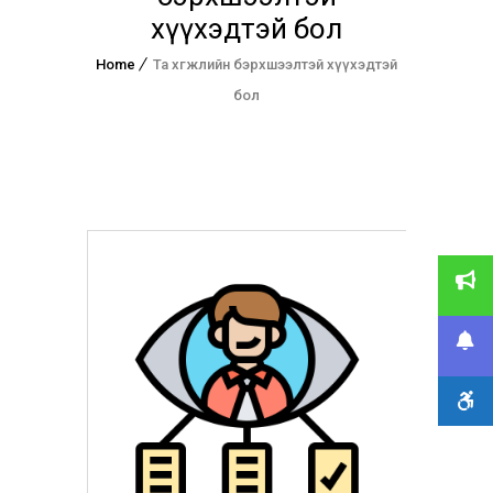
хүүхэдтэй бол
Home
Та хөгжлийн бэрхшээлтэй хүүхэдтэй
бол