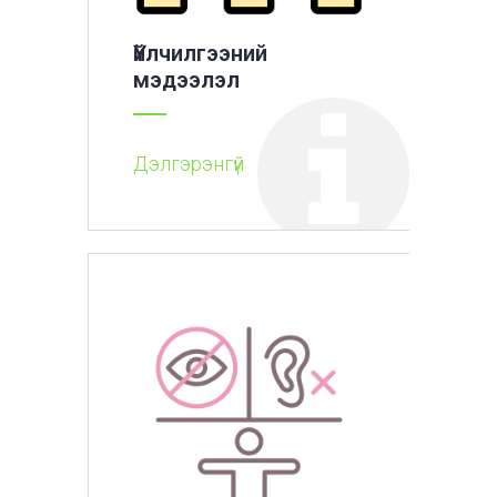
Үйлчилгээний
мэдээлэл
Дэлгэрэнгүй