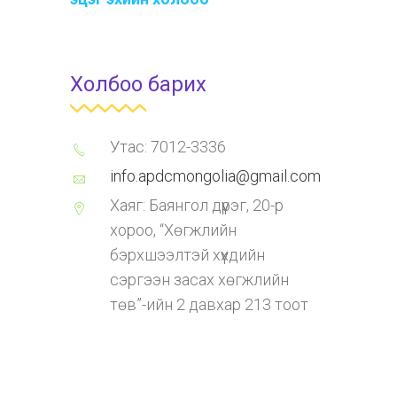
Холбоо барих
Утас: 7012-3336
info.apdcmongolia@gmail.com
Хаяг: Баянгол дүүрэг, 20-р
хороо, “Хөгжлийн
бэрхшээлтэй хүүхдийн
сэргээн засах хөгжлийн
төв”-ийн 2 давхар 213 тоот