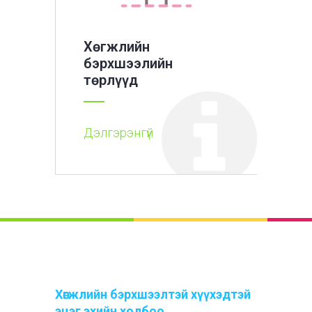
Хөгжлийн
бэрхшээлийн
төрлүүд
Дэлгэрэнгүй
Хөгжлийн бэрхшээлтэй хүүхэдтэй
эцэг эхийн холбоо