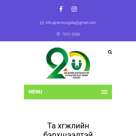
info.apdcmongolia@gmail.com
7012-3336
MENU
Та хөгжлийн
бэрхшээлтэй