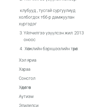
клубууд , тусгай сургуулиуд
холбогдох тбб-р дамжуулан
хүргэдэг
Үйлчилгээ үзүүлсэн жил: 2013
оноос
Хөгжлийн бэрхшээлийн төрөл:
Хэл яриа
Хараа
Сонсгол
Хөдөлгөөн
Аутизм
Эпилепси