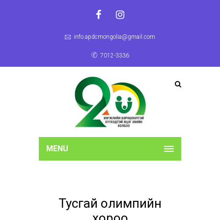
info.apdcmongolia@gmail.com
7012-3336
MENU
Тусгай олимпийн
хороо