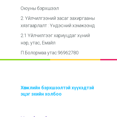
Оюуны бэрхшээл
2. Үйлчилгээний засаг захиргааны
хязгаарлалт : Үндэсний хэмжээнд
2.1 Үйлчилгээг хариуцдаг хүний
нэр, утас, Емайл
П.Болормаа утас.96962780
Хөгжлийн бэрхшээлтэй хүүхэдтэй
эцэг эхийн холбоо