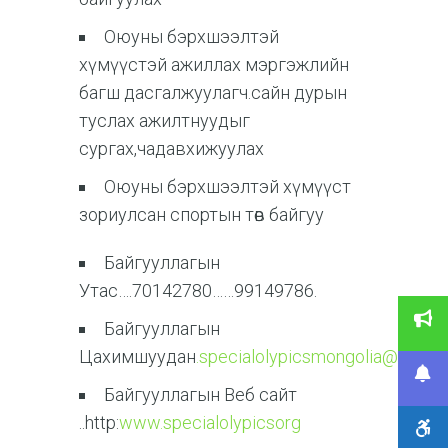
Оюуны бэрхшээлтэй
хүмүүстэй ажиллах мэргэжлийн
багш дасгалжуулагч.сайн дурын
туслах ажилтнуудыг
сургах,чадавхижуулах
Оюуны бэрхшээлтэй хүмүүст
зориулсан спортын төв байгуу
Байгууллагын
Утас….70142780……99149786.
Байгууллагын
Цахимшуудан
.specialolypicsmongolia@gmail
Байгууллагын Веб сайт
..http:
www.specialolypicsorg