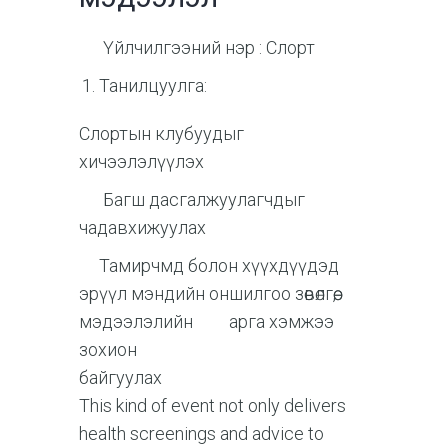
Үйлчилгээний нэр : Слорт
Танилцуулга:
Слортын клубуудыг
хичээлэлүүлэх
Багш дасгалжуулагчдыг
чадавхижуулах
Тамирчмд болон хүүхдүүдэд
эрүүл мэндийн оншилгоо зөвөлгөө,
мэдээлэлийн арга хэмжээ
зохион
байгуулах
This kind of event not only delivers
health screenings and advice to