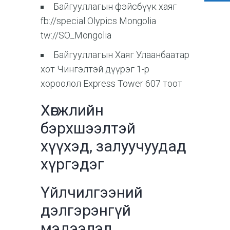
Байгууллагын фэйсбүүк хаяг
fb://special Olypics Mongolia
tw://SO_Mongolia
Байгууллагын Хаяг Улаанбаатар
хот Чингэлтэй дүүрэг 1-р
хороолол Express Tower 607 тоот
Хөгжлийн
бэрхшээлтэй
хүүхэд, залуучуудад
хүргэдэг
Үйлчилгээний
дэлгэрэнгүй
мэдээлэл