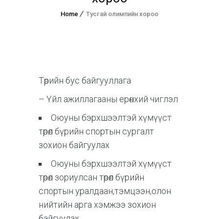
Home
Тусгай олимпийн хороо
Төрийн бус байгууллага
– Үйл ажиллагааны ерөнхий чиглэл
Оюуны бэрхшээлтэй хүмүүст
төрөл бүрийн спортын сургалт
зохион байгуулах
Оюуны бэрхшээлтэй хүмүүст
төрөл зориулсан төрөл бүрийн
спортын уралдаан,тэмцээн,олон
нийтийн арга хэмжээ зохион
байгуулах