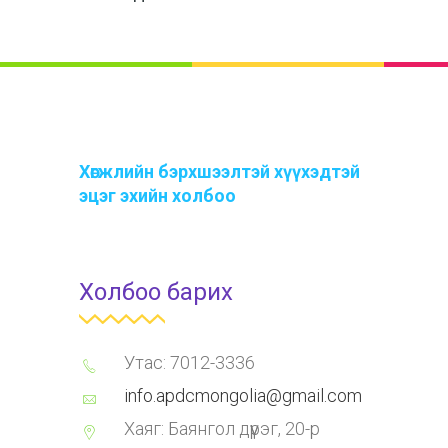
Хөгжлийн бэрхшээлтэй хүүхэдтэй
эцэг эхийн холбоо
Холбоо барих
Утас: 7012-3336
info.apdcmongolia@gmail.com
Хаяг: Баянгол дүүрэг, 20-р