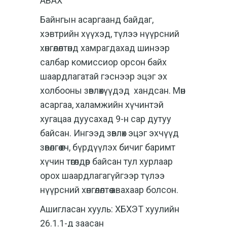
АВАХ
Байнгын асаргаанд байдаг,
хэвтрийн хүүхэд, түлээ нүүрсний
хөнгөлөлтөнд хамрагдахад шинээр
салбар комиссиор орсон байх
шаардлагатай гэснээр эцэг эх
холбооны зөвлөхүүдэд хандсан. Мөн
асаргаа, халамжийн хүчинтэй
хугацаа дуусахад 9-н сар дутуу
байсан. Ингээд зөвлөх эцэг эхчүүд
зөвөлгөө өгч, бүрдүүлэх бичиг баримт
хүчин төгөлдөр байсан тул хурлаар
орох шаардлагагүйгээр түлээ
нүүрсний хөнгөлөлтөө авахаар болсон.
Ашигласан хууль: ХБХЭТ хуулийн
26.1.1-д заасан