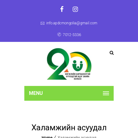
info.apdcmongolia@gmail.com
7012-3336
MENU
Халамжийн асуудал
Home
Халамжийн асуудал