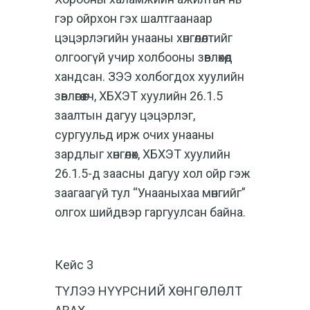
гэр ойрхон гэх шалтгаанаар
цэцэрлэгийн унааны хөнгөлөлтийг
олгоогүй учир холбооны зөвлөхөд
хандсан. ЗЭЭ холбогдох хуулийн
зөвлөгөө өгч, ХБХЭТ хуулийн 26.1.5
заалтын дагуу цэцэрлэг,
сургуульд ирж очих унааны
зардлыг хөнгөлөх, ХБХЭТ хуулийн
26.1.5-д заасны дагуу хол ойр гэж
заагаагүй тул “Унааныхаа мөнгийг”
олгох шийдвэр гаргуулсан байна.
Кейс 3
ТҮЛЭЭ НҮҮРСНИЙ ХӨНГӨЛӨЛТ