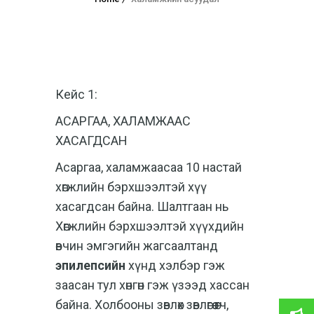
Кейс 1:
АСАРГАА, ХАЛАМЖААС
ХАСАГДСАН
Асаргаа, халамжаасаа 10 настай
хөгжлийн бэрхшээлтэй хүү
хасагдсан байна. Шалтгаан нь
Хөгжлийн бэрхшээлтэй хүүхдийн
өвчин эмгэгийн жагсаалтанд
эпилепсийн
хүнд хэлбэр гэж
заасан тул хөнгөн гэж үзээд хассан
байна. Холбооны зөвлөх зөвлөгөө өгч,