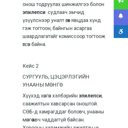
онош тодруулах шинжилгээ болон
эпилепси
судлаач эмчид
үзүүлснээр уналт өгөх явцдаа хүнд
гэж тогтоон, байнгын асаргаа
шаардлагатайг комиссоор тогтоож
өгсөн байна.
Кейс 2
СУРГУУЛЬ, ЦЭЦЭРЛЭГИЙН
УНААНЫ МӨНГӨ
Хүүхэд хөнгөн хэлбэрийн
эпилепси
,
саажилтын хавсарсан оноштой.
СӨБ-д хамрагддаг боловч, унааны
мөнгөө авч чаддаггүй байсан.
Хорооны халамжийн ажилтан нь