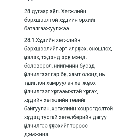
28 дугаар зүйл. Хөгжлийн
бэрхшээлтэй хүүхдийн эрх
ийг
баталгаажуулжээ.
28.1.Хүүхдийн хөгжлийн
бэрхшээлийг эрт илрүүлэх, оношлох,
үнэлэх, тэдэнд эрүүл мэнд,
боловсрол, нийгмийн бусад
үйлчилгээг гэр бүл, хамт олонд нь
түшиглэн хамруулан хөгжүүлэх
үйлчилгээг хүртээмжтэй хүргэх,
хүүхдийн хөгжлийн төвийг
байгуулан, хөгжлийн хоцрогдолтой
хүүхдэд тусгай хөтөлбөрийн дагуу
үйлчилгээ үзүүлэхийг төрөөс
дэмжинэ.