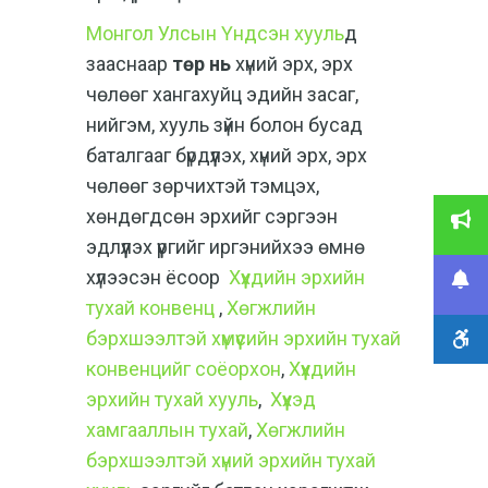
Монгол Улсын Үндсэн хууль
д
зааснаар
төр нь
хүний эрх, эрх
чөлөөг хангахуйц эдийн засаг,
нийгэм, хууль зүйн болон бусад
баталгааг бүрдүүлэх, хүний эрх, эрх
чөлөөг зөрчихтэй тэмцэх,
хөндөгдсөн эрхийг сэргээн
эдлүүлэх үүргийг иргэнийхээ өмнө
хүлээсэн ёсоор
Хүүхдийн эрхийн
тухай конвенц
,
Хөгжлийн
бэрхшээлтэй хүмүүсийн эрхийн тухай
конвенцийг соёорхон
,
Хүүхдийн
эрхийн тухай хууль
,
Хүүхэд
хамгааллын тухай
,
Хөгжлийн
бэрхшээлтэй хүний эрхийн тухай