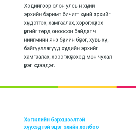
Хэдийгээр олон улсын хүний
эрхийн баримт бичигт хүний эрхийг
хүндэтгэх, хамгаалах, хэрэгжүүлэх
үүргийг төрд оноосон байдаг ч
нийгмийн янз бүрийн бүлэг, хувь хүн,
байгууллагууд хүүхдийн эрхийг
хамгаалах, хэрэгжүүлэхэд мөн чухал
үүрэг хүлээдэг.
Хөгжлийн бэрхшээлтэй
хүүхэдтэй эцэг эхийн холбоо