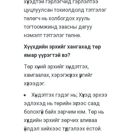
хүүхэдтэй гэрлэгчид гэрлэлтээ
цуцлуулсан тохиолдолд тэтгэлэг
төлөгч нь холбогдох хууль
тогтоомжинд заасны дагуу
нэмэлт тэтгэлэг төлнө.
Хүүхдийн эрхийг хангахад төр
ямар үүрэгтэй вэ?
Төр хүний эрхийг хүндэтгэх,
хамгаалах, хэрэгжүүлэх үүргийг
хүлээдэг.
Хүндэтгэх гэдэг нь; Хүүхэд эрхээ
эдлэхэд нь төрийн зүгээс саад
болохгүй байх зарчим юм. Төр нь
хүүхдийн эрхийг зөрчих аливаа
үйлдэл хийхээс түдгэлзэх ёстой.