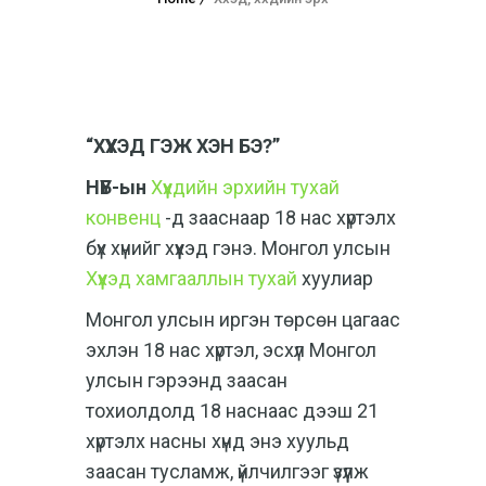
“ХҮҮХЭД ГЭЖ ХЭН БЭ?”
НҮБ-ын
Хүүхдийн эрхийн тухай
конвенц
-д зааснаар 18 нас хүртэлх
бүх хүнийг хүүхэд гэнэ. Монгол улсын
Хүүхэд хамгааллын тухай
хуулиар
Монгол улсын иргэн төрсөн цагаас
эхлэн 18 нас хүртэл, эсхүл Монгол
улсын гэрээнд заасан
тохиолдолд 18 наснаас дээш 21
хүртэлх насны хүнд энэ хуульд
заасан тусламж, үйлчилгээг үзүүлж