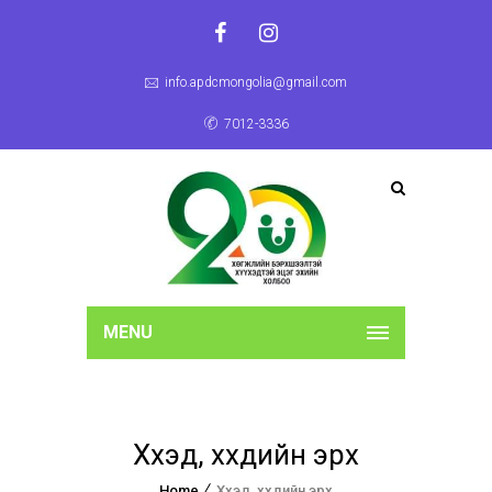
info.apdcmongolia@gmail.com
7012-3336
MENU
Хүүхэд, хүүхдийн эрх
Home
Хүүхэд, хүүхдийн эрх