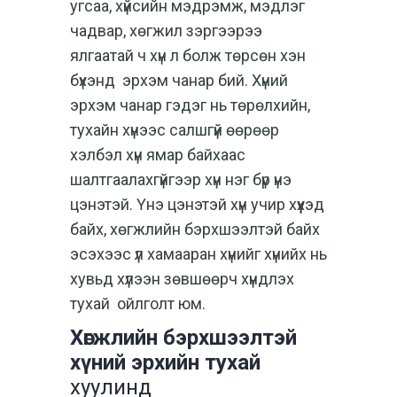
угсаа, хүйсийн мэдрэмж, мэдлэг
чадвар, хөгжил зэргээрээ
ялгаатай ч хүн л болж төрсөн хэн
бүхэнд
эрхэм чанар бий. Хүний
эрхэм чанар гэдэг нь төрөлхийн,
тухайн хүнээс салшгүй өөрөөр
хэлбэл хүн ямар байхаас
шалтгаалахгүйгээр хүн нэг бүр үнэ
цэнэтэй. Үнэ цэнэтэй хүн учир хүүхэд
байх, хөгжлийн бэрхшээлтэй байх
эсэхээс үл хамааран хүнийг хүнийх нь
хувьд хүлээн зөвшөөрч хүндлэх
тухай ойлголт юм.
Хөгжлийн бэрхшээлтэй
хүний эрхийн тухай
хуулинд