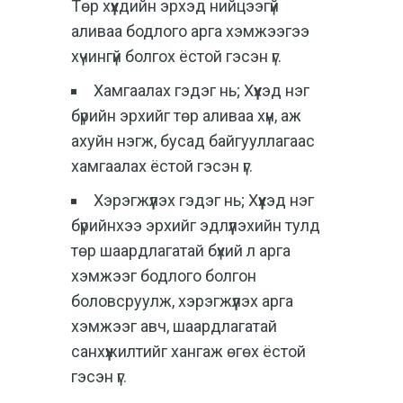
Төр хүүхдийн эрхэд нийцээгүй
аливаа бодлого арга хэмжээгээ
хүчингүй болгох ёстой гэсэн үг.
Хамгаалах гэдэг нь; Хүүхэд нэг
бүрийн эрхийг төр аливаа хүн, аж
ахуйн нэгж, бусад байгууллагаас
хамгаалах ёстой гэсэн үг.
Хэрэгжүүлэх гэдэг нь; Хүүхэд нэг
бүрийнхээ эрхийг эдлүүлэхийн тулд
төр шаардлагатай бүхий л арга
хэмжээг бодлого болгон
боловсруулж, хэрэгжүүлэх арга
хэмжээг авч, шаардлагатай
санхүүжилтийг хангаж өгөх ёстой
гэсэн үг.