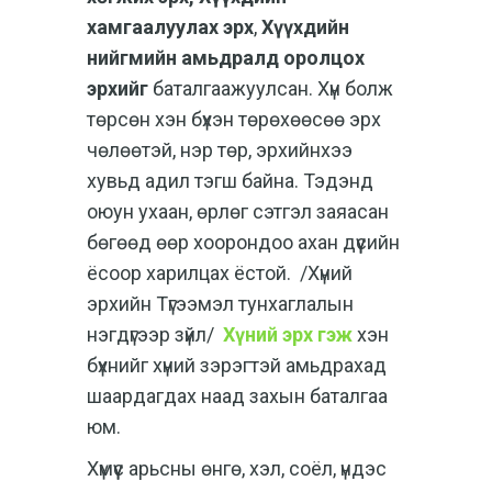
хамгаалуулах эрх
,
Хүүхдийн
нийгмийн амьдралд оролцох
эрх
ийг
баталгаажуулсан. Хүн болж
төрсөн хэн бүхэн
төрөхөөсөө эрх
чөлөөтэй, нэр төр, эрхийнхээ
хувьд адил тэгш байна. Тэдэнд
оюун ухаан, өрлөг сэтгэл заяасан
бөгөөд өөр хоорондоо ахан дүүсийн
ёсоор харилцах ёстой. /Хүний
эрхийн Түгээмэл тунхаглалын
нэгдүгээр зүйл/
Хүний эрх гэж
хэн
бүхнийг хүний зэрэгтэй амьдрахад
шаардагдах наад захын баталгаа
юм.
Хүмүүс арьсны өнгө, хэл, соёл, үндэс