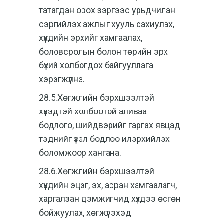
татагдан орох зэргээс урьдчилан
сэргийлэх ажлыг хууль сахиулах,
хүүхдийн эрхийг хамгаалах,
боловсролын болон төрийн эрх
бүхий холбогдох байгууллага
хэрэгжүүлнэ.
28.5.Хөгжлийн бэрхшээлтэй
хүүхэдтэй холбоотой аливаа
бодлого, шийдвэрийг гаргах явцад
тэднийг үзэл бодлоо илэрхийлэх
боломжоор хангана.
28.6.Хөгжлийн бэрхшээлтэй
хүүхдийн эцэг, эх, асран хамгаалагч,
харгалзан дэмжигчид хүүхдээ өсгөн
бойжуулах, хөгжүүлэхэд