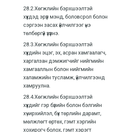
28.2.Хөгжлийн бэрхшээлтэй
хүүхдэд эрүүл мэнд, боловсрол болон
сэргээн засах үйлчилгээг үнэ
төлбөргүй үзүүлнэ.
28.3.Хөгжлийн бэрхшээлтэй
хүүхдийн эцэг, эх, асран хамгаалагч,
харгалзан дэмжигчийг нийгмийн
хамгааллын болон нийгмийн
халамжийн тусламж, үйлчилгээнд
хамруулна.
28.4.Хөгжлийн бэрхшээлтэй
хүүхдийг гэр бүлийн болон бэлгийн
хүчирхийлэл, бүх төрлийн дарамт,
мөлжлөгт өртөх, гэмт хэргийн
хохирогч болох, гэмт хэрэгт