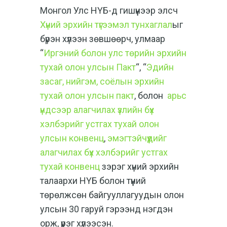
Монгол Улс НҮБ-д гишүүнээр элсч
Хүний эрхийн түгээмэл тунхаглал
ыг
бүрэн хүлээн зөвшөөрч, улмаар
“
Иргэний болон улс төрийн эрхийн
тухай олон улсын Пакт
“, “
Эдийн
засаг, нийгэм, соёлын эрхийн
тухай олон улсын пакт
, болон
арьс
үндсээр алагчилах үзлийн бүх
хэлбэрийг устгах тухай олон
улсын конвенц
,
эмэгтэйчүүдийг
алагчилах бүх хэлбэрийг устгах
тухай конвенц
зэрэг
хүний эрхийн
талаархи НҮБ болон түүний
төрөлжсөн байгууллагуудын олон
улсын 30 гаруй гэрээнд нэгдэн
орж, үүрэг хүлээсэн.