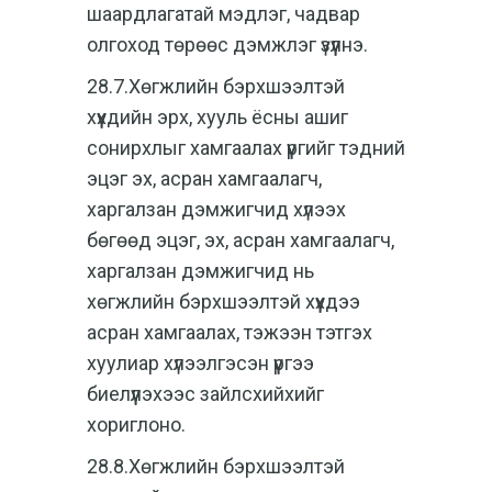
шаардлагатай мэдлэг, чадвар
олгоход төрөөс дэмжлэг үзүүлнэ.
28.7.Хөгжлийн бэрхшээлтэй
хүүхдийн эрх, хууль ёсны ашиг
сонирхлыг хамгаалах үүргийг тэдний
эцэг эх, асран хамгаалагч,
харгалзан дэмжигчид хүлээх
бөгөөд эцэг, эх, асран хамгаалагч,
харгалзан дэмжигчид нь
хөгжлийн бэрхшээлтэй хүүхдээ
асран хамгаалах, тэжээн тэтгэх
хуулиар хүлээлгэсэн үүргээ
биелүүлэхээс зайлсхийхийг
хориглоно.
28.8.Хөгжлийн бэрхшээлтэй