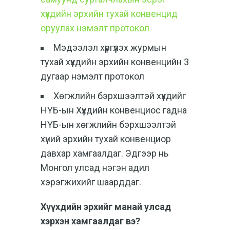
хүүхдийн эрхийн тухай конвенцид
оруулах нэмэлт протокол
Мэдээлэл хүргүүлэх журмын
тухай хүүхдийн эрхийн конвенцийн 3
дугаар нэмэлт протокол
Хөгжлийн бэрхшээлтэй хүүхдийг
НҮБ-ын Хүүхдийн конвенциос гадна
НҮБ-ын хөгжлийн бэрхшээлтэй
хүний эрхийн тухай конвенциор
давхар хамгаалдаг. Эдгээр нь
Монгол улсад нэгэн адил
хэрэгжихийг шаарддаг.
Хүүхдийн эрхийг манай улсад
хэрхэн хамгаалдаг вэ?