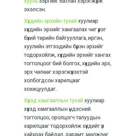
хууль
зэргийг батлан хэрэгжүүлж
эхэлсэн.
Хүүхдийн эрхийн тухай
хуулиар
хүүхдийн эрхийг хамгаалах чиг үүрэг
бүхий төрийн байгууллага, иргэн,
хуулийн этгээдийн бүрэн эрхийг
тодорхойлж, хүүхдийн эрхийг хангах
тогтолцоог бий болгох, хүүхдийн эрх,
эрх чөлөөг хэрэгжүүлэхтэй
холбогдсон харилцааг
зохицуулдаг.
Хүүхэд хамгааллын тухай
хуулиар
хүүхэд хамгааллын үндэсний
тогтолцоо, оролцогч талуудын
харилцааг тодорхойлж хүүхдийг үл
хайхрах байдал, дарамт, мөлжлөг