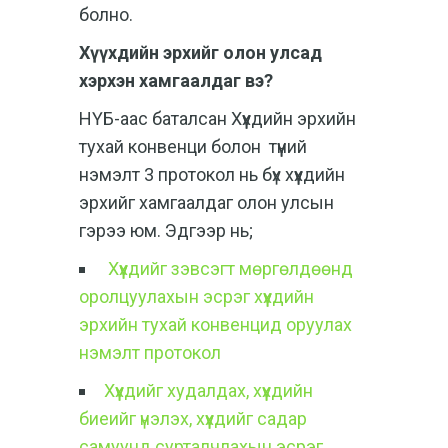
болно.
Хүүхдийн эрхийг олон улсад
хэрхэн хамгаалдаг вэ?
НҮБ-аас баталсан Хүүхдийн эрхийн
тухай конвенци болон түүний
нэмэлт 3 протокол нь бүх хүүхдийн
эрхийг хамгаалдаг олон улсын
гэрээ юм. Эдгээр нь;
Хүүхдийг зэвсэгт мөргөлдөөнд
оролцуулахын эсрэг хүүхдийн
эрхийн тухай конвенцид оруулах
нэмэлт протокол
Хүүхдийг худалдах, хүүхдийн
биеийг үнэлэх, хүүхдийг садар
самуунд сурталчлахын эсрэг