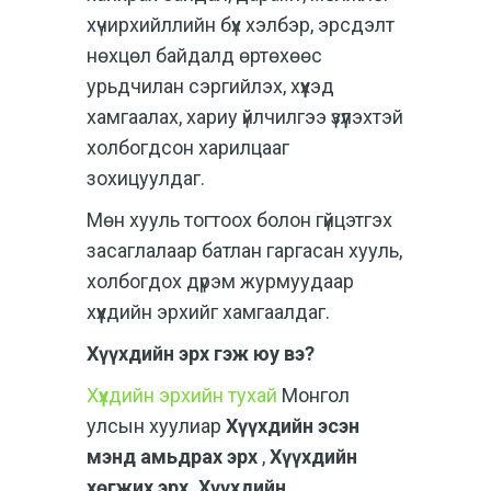
хүчирхийллийн бүх хэлбэр, эрсдэлт
нөхцөл байдалд өртөхөөс
урьдчилан сэргийлэх, хүүхэд
хамгаалах, хариу үйлчилгээ үзүүлэхтэй
холбогдсон харилцааг
зохицуулдаг.
Мөн хууль тогтоох болон гүйцэтгэх
засаглалаар батлан гаргасан хууль,
холбогдох дүрэм журмуудаар
хүүхдийн эрхийг хамгаалдаг.
Хүүхдийн эрх гэж юу вэ?
Хүүхдийн эрхийн тухай
Монгол
улсын хуулиар
Хүүхдийн эсэн
мэнд амьдрах эрх
,
Хүүхдийн
хөгжих эрх, Хүүхдийн