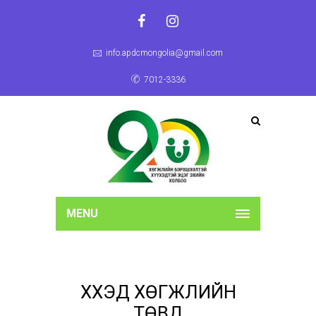
info.apdcmongolia@gmail.com
7012-3336
MENU
ХҮҮХЭД ХӨГЖЛИЙН
ТӨВҮҮД