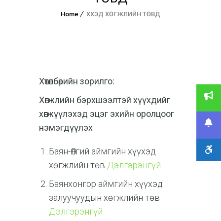
Home
ХҮҮХЭД ХӨГЖЛИЙН ТӨВҮҮД
Хөтөлбөрийн зорилго:
Хөгжлийн бэрхшээлтэй хүүхдийг
хөгжүүлэхэд эцэг эхийн оролцоог
нэмэгдүүлэх
Баян-Өлгий аймгийн хүүхэд
хөгжлийн төв
Дэлгэрэнгүй
Баянхонгор аймгийн хүүхэд
залуучуудын хөгжлийн төв
Дэлгэрэнгүй