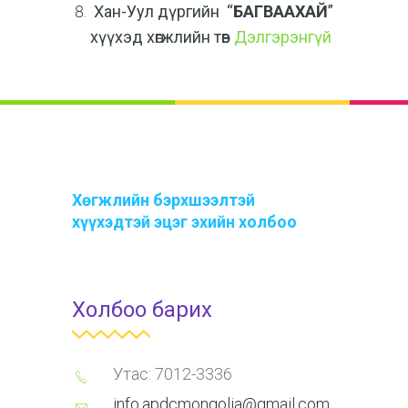
Хан-Уул дүргийн “
БАГВААХАЙ
”
хүүхэд хөгжлийн төв
Дэлгэрэнгүй
Хөгжлийн бэрхшээлтэй
хүүхэдтэй эцэг эхийн холбоо
Холбоо барих
Утас: 7012-3336
info.apdcmongolia@gmail.com