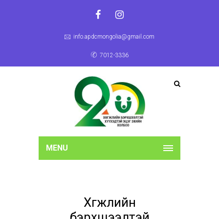
info.apdcmongolia@gmail.com
7012-3336
MENU
Хөгжлийн
бэрхшээлтэй