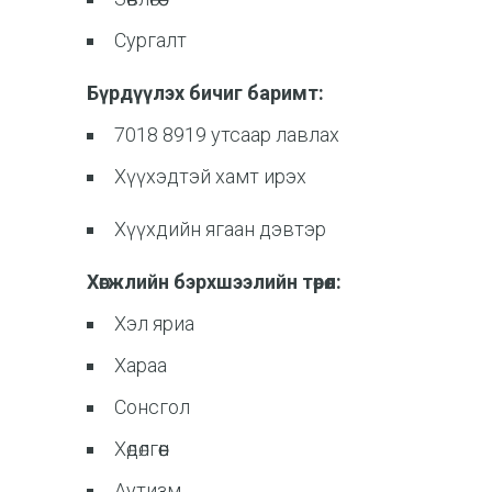
Сургалт
Бүрдүүлэх бичиг баримт:
7018 8919 утсаар лавлах
Хүүхэдтэй хамт ирэх
Хүүхдийн ягаан дэвтэр
Хөгжлийн бэрхшээлийн төрөл:
Хэл яриа
Хараа
Сонсгол
Хөдөлгөөн
Аутизм