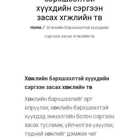
хүүхдийн сэргээн
засах хөгжлийн төв
Home
Хөгжлийн бэрхшээлтэй хүүхдийн
сэргээн засах хөгжлийн төв
Хөгжлийн бэрхшээлтэй хүүхдийн
сэргээн засах хөгжлийн төв
Хөгжлийн бэрхшээлийг эрт
илрүүлэх, хөгжлийн бэрхшээлтэй
хүүхдэд эмнэлгийн болон сэргээн
засах тусламж, үйлчилгээ үзүүлэх,
тэдний хөгжлийг дэмжих чиг