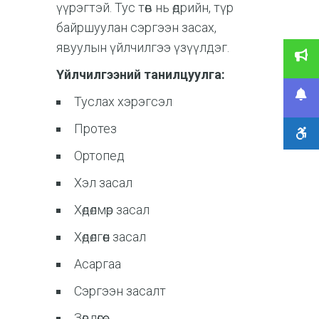
үүрэгтэй. Тус төв нь өдрийн, түр
байршуулан сэргээн засах,
явуулын үйлчилгээ үзүүлдэг.
Үйлчилгээний танилцуулга:
Туслах хэрэгсэл
Протез
Ортопед
Хэл засал
Хөдөлмөр засал
Хөдөлгөөн засал
Асаргаа
Сэргээн засалт
Зөвлөгөө