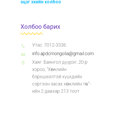
эцэг эхийн холбоо
Холбоо барих
Утас: 7012-3336
info.apdcmongolia@gmail.com
Хаяг: Баянгол дүүрэг, 20-р
хороо, “Хөгжлийн
бэрхшээлтэй хүүхдийн
сэргээн засах хөгжлийн төв”-
ийн 2 давхар 213 тоот