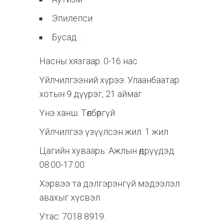
Эпилепси
Бусад…
Насны хязгаар: 0-16 нас
Үйлчилгээний хүрээ: Улаанбаатар
хотын 9 дүүрэг, 21 аймаг
Үнэ ханш: Төлбөргүй
Үйлчилгээ үзүүлсэн жил: 1 жил
Цагийн хуваарь: Ажлын өдрүүдэд:
08:00-17:00
Хэрвээ та дэлгэрэнгүй мэдээлэл
авахыг хүсвэл:
Утас: 7018 8919.