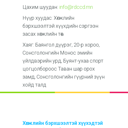
Цахим шуудан:
info@rdccd.mn
Нүүр хуудас: Хөгжлийн
бэрхшээлтэй хүүхдийн сэргээн
засах хөгжлийн төв
Хаяг: Баянгол дүүрэг, 20-р хороо,
Сонсголонгийн Монос эмийн
үйлдвэрийн урд, Буянт-ухаа спорт
цогцолбороос Таван шар орох
замд, Сонсголонгийн гүүрний зүүн
хойд талд
Хөгжлийн бэрхшээлтэй хүүхэдтэй