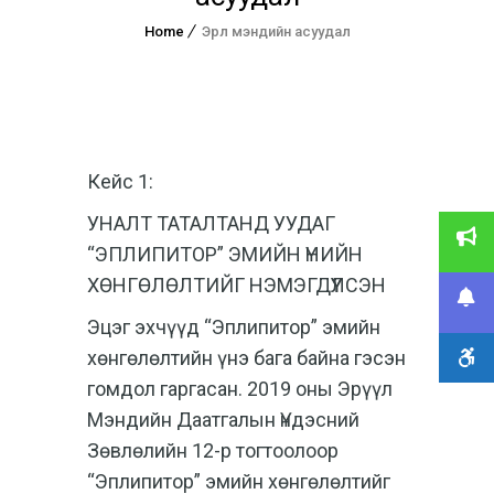
Home
Эрүүл мэндийн асуудал
Кейс 1:
УНАЛТ ТАТАЛТАНД УУДАГ
“ЭПЛИПИТОР” ЭМИЙН ҮНИЙН
ХӨНГӨЛӨЛТИЙГ НЭМЭГДҮҮЛСЭН
Эцэг эхчүүд “Эплипитор” эмийн
хөнгөлөлтийн үнэ бага байна гэсэн
гомдол гаргасан. 2019 оны Эрүүл
Мэндийн Даатгалын Үндэсний
Зөвлөлийн 12-р тогтоолоор
“Эплипитор” эмийн хөнгөлөлтийг