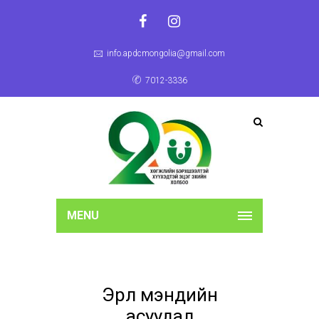
info.apdcmongolia@gmail.com
7012-3336
MENU
Эрүүл мэндийн
асуудал