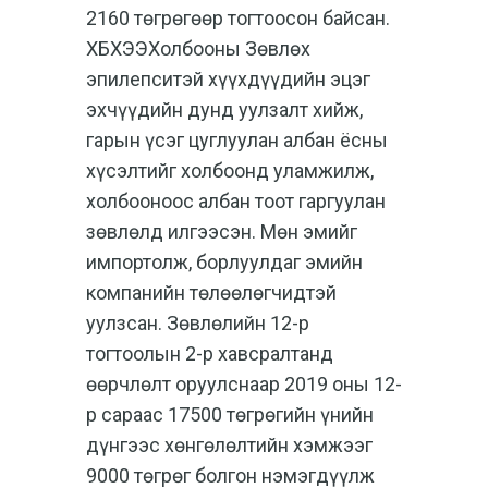
2160 төгрөгөөр тогтоосон байсан.
ХБХЭЭХолбооны Зөвлөх
эпилепситэй хүүхдүүдийн эцэг
эхчүүдийн дунд уулзалт хийж,
гарын үсэг цуглуулан албан ёсны
хүсэлтийг холбоонд уламжилж,
холбооноос албан тоот гаргуулан
зөвлөлд илгээсэн. Мөн эмийг
импортолж, борлуулдаг эмийн
компанийн төлөөлөгчидтэй
уулзсан. Зөвлөлийн 12-р
тогтоолын 2-р хавсралтанд
өөрчлөлт оруулснаар 2019 оны 12-
р сараас 17500 төгрөгийн үнийн
дүнгээс хөнгөлөлтийн хэмжээг
9000 төгрөг болгон нэмэгдүүлж