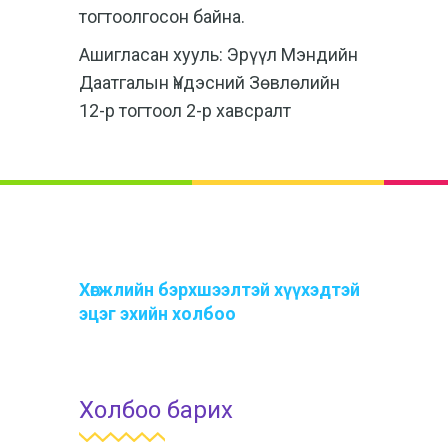
тогтоолгосон байна.
Ашигласан хууль: Эрүүл Мэндийн
Даатгалын Үндэсний Зөвлөлийн
12-р тогтоол 2-р хавсралт
Хөгжлийн бэрхшээлтэй хүүхэдтэй
эцэг эхийн холбоо
Холбоо барих