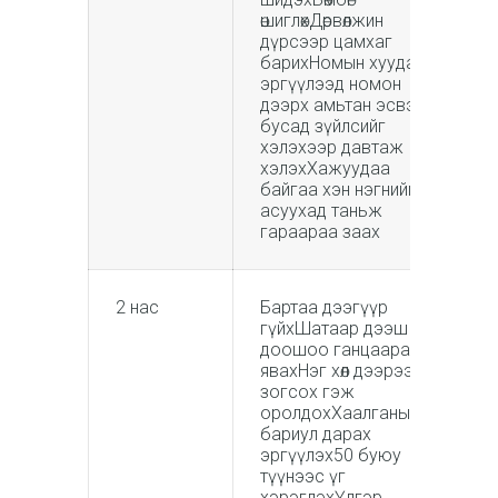
өшиглөхДөрвөлжин
дүрсээр цамхаг
барихНомын хуудас
эргүүлээд номон
дээрх амьтан эсвэл
бусад зүйлсийг
хэлэхээр давтаж
хэлэхХажуудаа
байгаа хэн нэгнийг
асуухад таньж
гараараа заах
2 нас
Бартаа дээгүүр
гүйхШатаар дээш
доошоо ганцаараа
явахНэг хөл дээрээ
зогсох гэж
оролдохХаалганы
бариул дарах
эргүүлэх50 буюу
түүнээс үг
хэрэглэхҮлгэр