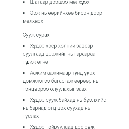
Шатаар дээшээ мөлхүүлэх
Ээж нь өөрийнхөө биеэн дээр
мөлхүүлэх
Сууж сурах
Хүүхдээ хоёр хөлний завсар
суулгаад цээжийг нь гараараа
түшиж өгнө
Аажим аажимаар түүгнд үзүүлэх
дэмжлэгээ багасгаж өөрөөр нь
тэнцвэрээ олуулахыг заах
Хүүхдээ сууж байхад нь бүсэлхийс
нь бариад эгц цэх суухад нь
туслах
Хүүхдээ тойруулаад дэр эвж