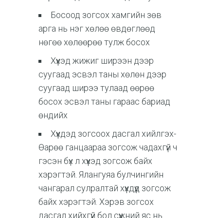
Босоод зогсох хамгийн зөв
арга нь нэг хөлөө өвдөглөөд
нөгөө хөлөөрөө тулж босох
Хүүхэд жижиг ширээн дээр
суугаад эсвэл таны хөлөн дээр
суугаад ширээ тулаад өөрөө
босох эсвэл таны гараас бариад
өндийх
Хүүхдэд зогсоох дасгал хийлгэх-
Өарөө ганцаараа зогсож чадахгүй ч
гэсэн бүх л хүүхэд зогсож байх
хэрэгтэй. Ялангуяа булчингийн
чангарал сулралтай хүүхдүүд зогсож
байх хэрэгтэй. Хэрэв зогсох
дасгал хийхгүй бол сүүжний яс нь