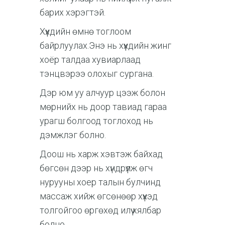
барих хэрэгтэй.
Хүүхдийн өмнө тоглоом
байрлуулах.Энэ нь хүүхдийн жинг
хоёр талдаа хувиарлаад
тэнцвэрээ олохыг сургана.
Дэр юм уу алчуур цээж болон
мөрнийх нь доор тавиад гараа
урагш болгоод тоглоход нь
дэмжлэг болно.
Доош нь харж хэвтэж байхад
бөгсөн дээр нь хүндрүүлж өгч
нурууны хоер талын булчинд
массаж хийж өгсөнөөр хүүхэд
толгойгоо өргөхөд илүү хялбар
болно.