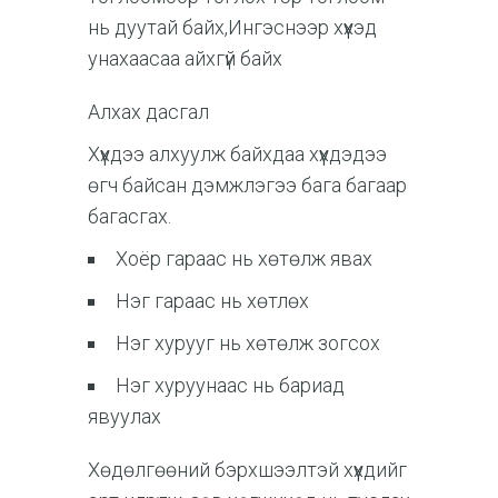
нь дуутай байх,Ингэснээр хүүхэд
унахаасаа айхгүй байх
Алхах дасгал
Хүүхдээ алхуулж байхдаа хүүхдэдээ
өгч байсан дэмжлэгээ бага багаар
багасгах.
Хоёр гараас нь хөтөлж явах
Нэг гараас нь хөтлөх
Нэг хурууг нь хөтөлж зогсох
Нэг хуруунаас нь бариад
явуулах
Хөдөлгөөний бэрхшээлтэй хүүхдийг