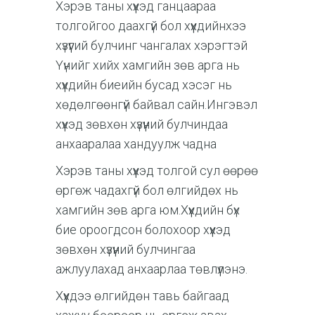
Хэрэв таны хүүхэд ганцаараа
толгойгоо даахгүй бол хүүхдийнхээ
хүзүүгий булчинг чангалах хэрэгтэй
Үүнийг хийх хамгийн зөв арга нь
хүүхдийн биеийн бусад хэсэг нь
хөдөлгөөнгүй байвал сайн.Ингэвэл
хүүхэд зөвхөн хүзүүний булчиндаа
анхааралаа хандуулж чадна
Хэрэв таны хүүхэд толгой сул өөрөө
өргөж чадахгүй бол өлгийдөх нь
хамгийн зөв арга юм.Хүүхдийн бүх
бие ороогдсон болохоор хүүхэд
зөвхөн хүзүүний булчингаа
ажлуулахад анхаарлаа төвлүүлэнэ.
Хүүхдээ өлгийдөн тавь байгаад