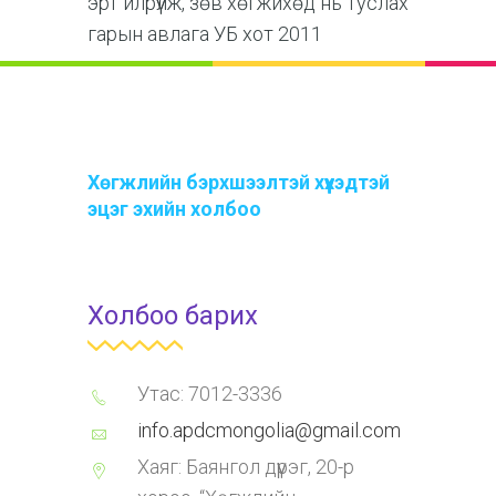
эрт илрүүлж, зөв хөгжихөд нь туслах
гарын авлага УБ хот 2011
Хөгжлийн бэрхшээлтэй хүүхэдтэй
эцэг эхийн холбоо
Холбоо барих
Утас: 7012-3336
info.apdcmongolia@gmail.com
Хаяг: Баянгол дүүрэг, 20-р