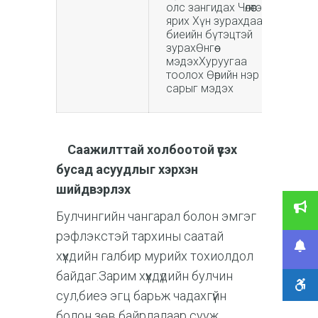
олс зангидах Чөлөөтэй
ярих Хүн зурахдаа зөв
биеийн бүтэцтэй
зурахӨнгөө
мэдэхХуруугаа
тоолох Өөрийн нэр он
сарыг мэдэх
Саажилттай холбоотой үүсэх
бусад асуудлыг хэрхэн
шийдвэрлэх
Булчингийн чангарал болон эмгэг
рэфлэкстэй тархины саатай
хүүхдийн галбир мурийх тохиолдол
байдаг.Зарим хүүхдүдийн булчин
сул,биеэ эгц барьж чадахгүйн
болон зөв байрлалаар сууж