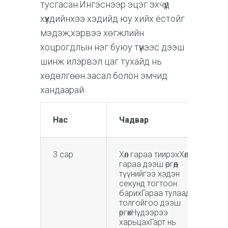
тусгасан.Ингэснээр эцэг эхчүүд
хүүхдийнхээ хэдийд юу хийх ёстойг
мэдэж,хэрвээ хөгжлийн
хоцрогдлын нэг буюу түүнээс дээш
шинж илэрвэл цаг тухайд нь
хөдөлгөөн засал болон эмчид
хандаарай.
Нас
Чадвар
3 сар
Хөл гараа тиирэхХөл
гараа дээш өргөөд
түүнийгээ хэдэн
секунд тогтоон
барихГараа тулаад
толгойгоо дээш
өргөхНүдээрээ
харьцахГарт нь