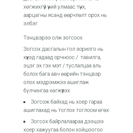
хөгжихгүй үүний улмаас түнх,
аарцагны ясанд өөрчлөлт орох нь
элбэг.
Тэнцвэрээ олж зогсоох:
Зогсох дасгалын гол зорилго нь
хүүхэд гадаад орчноос / тавилга,
эцэг эх гэх мэт / туслалцаа аль
болох бага авч өөрийн тэнцвэр
олох мэдрэмжээ ашиглаж
булчингаа хөгжүүлэх
Зогсож байхад нь хоер гараа
ашиглахад нь тоглох тоглоом өгөх
Зогсох байрлалаараа дээшээ
хоер хажуугаа болон хойшоогоо