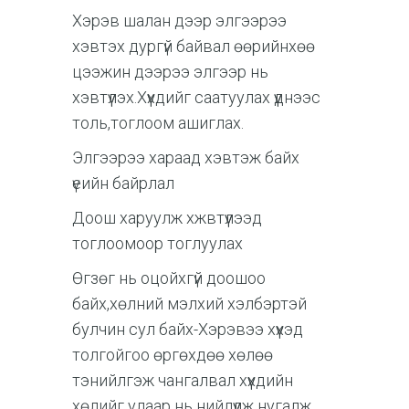
Хэрэв шалан дээр элгээрээ
хэвтэх дургүй байвал өөрийнхөө
цээжин дээрээ элгээр нь
хэвтүүлэх.Хүүхдийг саатуулах үүднээс
толь,тоглоом ашиглах.
Элгээрээ хараад хэвтэж байх
үеийн байрлал
Доош харуулж хжвтүүлээд
тоглоомоор тоглуулах
Өгзөг нь оцойхгүй доошоо
байх,хөлний мэлхий хэлбэртэй
булчин сул байх-Хэрэвээ хүүхэд
толгойгоо өргөхдөө хөлөө
тэнийлгэж чангалвал хүүхдийн
хөлийг улаар нь нийлүүлж нугалж