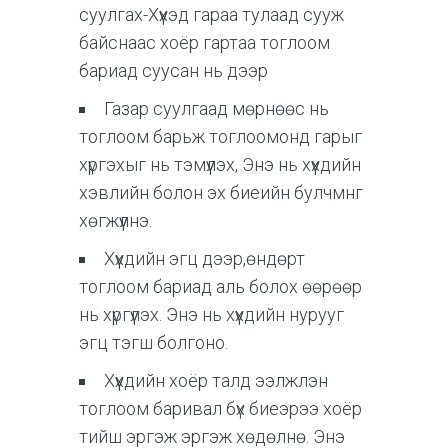
суулгах-Хүүхэд гараа тулаад сууж
байснаас хоёр гартаа тоглоом
бариад суусан нь дээр
Газар суулгаад мөрнөөс нь
тоглоом барьж тоглоомонд гарыг
хүргэхыг нь тэмүүлэх, Энэ нь хүүхдийн
хэвлийн болон эх биеийн булчмнг
хөгжүүлнэ.
Хүүхдийн эгц дээр,өндөрт
тоглоом бариад аль болох өөрөөр
нь хүргүүлэх. Энэ нь хүүхдийн нурууг
эгц тэгш болгоно.
Хүүхдийн хоёр талд ээлжлэн
тоглоом баривал бүх биеэрээ хоёр
тийш эргэж эргэж хөдөлнө. Энэ