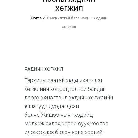
хөгжил
Home
Саажилттай бага насны хүүхдийн
хөгжил
Хүүхдийн хөгжил
Тархины саатай хүүхдүүд ихэвчлэн
хөгжлийн хоцрогдолтой байдаг
доорх хүснэгтэнд хүүхдийн хөгжлийн
үе шатууд дурдагдсан
болно.Жишээ нь яг хэдийд
мөлхөж эхлэх,өөрөө суух,хоолоо
идэж эхлэх болон ярих зэргийг