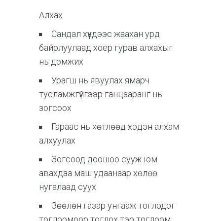
Алхах
Сандал хүүхдээс жаахан урд
байрлуулаад хоер гурав алхахыг
нь дэмжих
Урагш нь явуулах ямарч
тусламжгүйгээр ганцааранг нь
зогсоох
Гараас нь хөтлөөд хэдэн алхам
алхуулах
Зогсоод доошоо сууж юм
авахдаа маш удаанаар хөлөө
нугалаад суух
Зөөлөн газар унгааж тоглодог
тоглоомоор тоглох тэр тоглоом