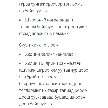
гараа сунгаж хүрэхээр тоглоомыг
нь байрлуулах
Ширээний нөгөө өнцөгт
тоглоом байрлуулаад өөрөө түшиж
яваад авахыг нь дэмжих
Суулт хийх тоглоом
Хүүхдийн хөлийг чангалах
Хүүхдийн өндрийн хэмжээтэй
адилхан ширээ юм уу тавиур дээр
янз бүрийн тоглоом
байрлуулах.Ихэнхи тохиолдолд
тоглоомыг нь газар тавиад өөрөө
доош сууж аваад буцаад ширээн
дээр байрлуулах