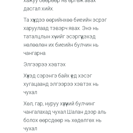
хажуу бөөрөөр нь өргөж авах
дасгал хийх.
Та хүүхдээ өөрийнхөө биеийн эсрэг
харуулаад тэвэрч явах. Энэ нь
таталцлын хүчийг эсэргүүцэхэд
нөлөөлөн их биеийн булчин нь
чангарна.
Элгээрээ хэвтэх
Хүүхэд сэрэнгэ байх үед хэсэг
хугацаанд элгээрээ хэвтэх нь
чухал
Хөл, гар, нуруу хүзүүний булчинг
чангалахад чухал.Шалан дээр аль
болох өөрсдөөр нь хөдөлгөх нь
чухал