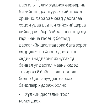
дасгалыг улам хүндрүүлж өөрөөр нь
биеийг нь даалгуулж хийлгэхэд
оршино..Хэрэвээ хүүхэд дасгалаа
хэдэн удаа давтан хийсний дараа
хийхэд хялбар байвал энэ нь үр дүн
гарч байна гэсэн үг.бөгөөд
дараагийн даалгавараа бага зэрэг
хүндрүүлж өгнө.Хэрэв дасгал нь
хүүхдийн чадварыг ахиулахгүй
байвал уг дасгал маань хүүхдэд
тохирохгүй байна гэж тооцож
болно.Дасгалуудыг дараах
байдлаар хүндрүүлж болно.
Хүүхдийн дасгалын тоог
нэмэгдүүлэх