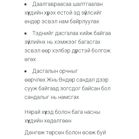
Даалгавраасаа шалтгаалан
хүүхдийн хүрэх ёстой эд зүйлсийг
өндөр эсвэл нам байрлуулах
Тэднийг дасгалаа хийж байгаа
зүйлийнх нь хэмжээг багасгах
эсвэл өөр хэлбэр дүрстэй болгож
өгөх.
Дасгалын орчныг
өөрчлөх.Жнь:Өндөр сандал дээр
сууж байгаад зогсдог байсан бол
сандалыг нь намсгах
Нярай хүүхэд болон бага насны
хүүхдийн хөдөлгөөн
Дөнгөж төрсөн болон өсөж буй