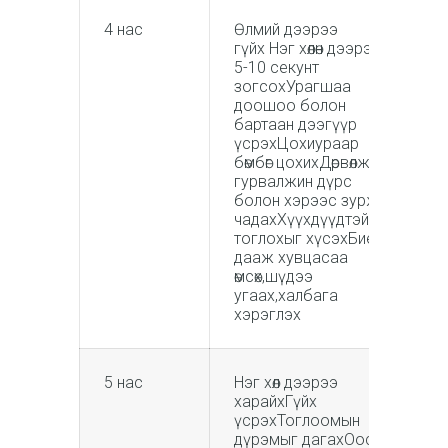
4 нас
Өлмий дээрээ
гүйх Нэг хөлөн дээрээ
5-10 секунт
зогсохУрагшаа
доошоо болон
бартаан дээгүүр
үсрэхЦохиураар
бөмбөг цохихДөрвөлжин
гурвалжин дүрс
болон хэрээс зурж
чадахХүүхдүүдтэй
тоглохыг хүсэхБиеэ
дааж хувцасаа
өмсөх,шүдээ
угаах,халбага
хэрэглэх
5 нас
Нэг хөл дээрээ
харайхГүйх
үсрэхТоглоомын
дүрэмыг дагахОосор