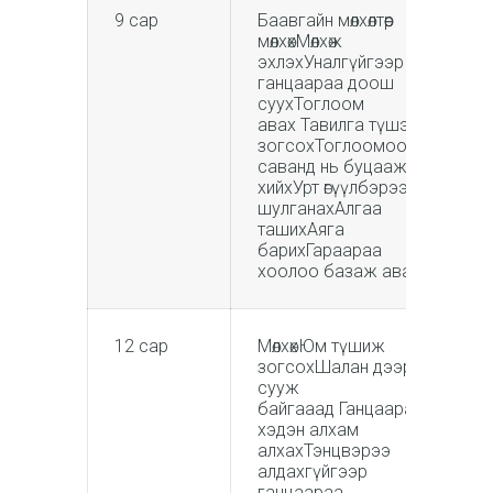
9 сар
Баавгайн мөлхөлтөөр
мөлхөхМөлхөж
эхлэхУналгүйгээр
ганцаараа доош
суухТоглоом
авах Тавилга түшээд
зогсохТоглоомоо
саванд нь буцааж
хийхУрт өгүүлбэрээр
шулганахАлгаа
ташихАяга
барихГараараа
хоолоо базаж авах
12 сар
МөлхөхЮм түшиж
зогсохШалан дээр
сууж
байгааад Ганцаараа
хэдэн алхам
алхахТэнцвэрээ
алдахгүйгээр
ганцаараа