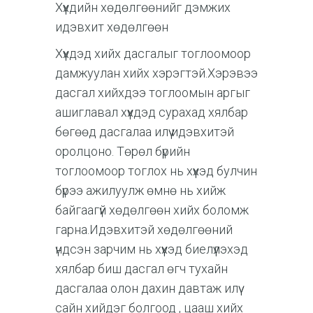
Хүүхдийн хөдөлгөөнийг дэмжих
идэвхит хөдөлгөөн
Хүүхдэд хийх дасгалыг тоглоомоор
дамжуулан хийх хэрэгтэй.Хэрэвээ
дасгал хийхдээ тоглоомын аргыг
ашиглавал хүүхдэд сурахад хялбар
бөгөөд дасгалаа илүү идэвхитэй
оролцоно. Төрөл бүрийн
тоглоомоор тоглох нь хүүхэд булчин
бүрээ ажилуулж өмнө нь хийж
байгаагүй хөдөлгөөн хийх боломж
гарна.Идэвхитэй хөдөлгөөний
үндсэн зарчим нь хүүхэд биелүүлэхэд
хялбар биш дасгал өгч тухайн
дасгалаа олон дахин давтаж илүү
сайн хийдэг болгоод , цааш хийх