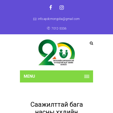
info.apdcmongolia@gmail.com
7012-3336
MENU
Саажилттай бага
насны хүүхдийн