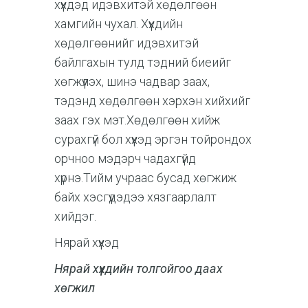
хүүхдэд идэвхитэй хөдөлгөөн
хамгийн чухал. Хүүхдийн
хөдөлгөөнийг идэвхитэй
байлгахын тулд тэдний биеийг
хөгжүүлэх, шинэ чадвар заах,
тэдэнд хөдөлгөөн хэрхэн хийхийг
заах гэх мэт.Хөдөлгөөн хийж
сурахгүй бол хүүхэд эргэн тойрондох
орчноо мэдэрч чадахгүйд
хүрнэ.Тийм учраас бусад хөгжиж
байх хэсгүүдэдээ хязгаарлалт
хийдэг.
Нярай хүүхэд
Нярай хүүхдийн толгойгоо даах
хөгжил