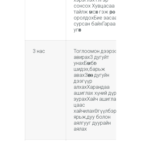
сонсох Хувцасаа
тайлж өмсөх гэж өөрөө
оролдохБие засаад
сурсан байхГараа өөрөө
угөөх
3 нас
Тоглоомон дээрээ
авирах3 дугуйт
унахБөмбөг
шидэх,барьж
авахЗөөлөн дугуйн
дээгүүр
алхахХарандаа
ашиглах хүний дүрс
зурахХайч ашиглаж
цаас
хайчилахӨгүүлбэрээр
ярьж,дуу болон
аялгууг дуурайн
аялах