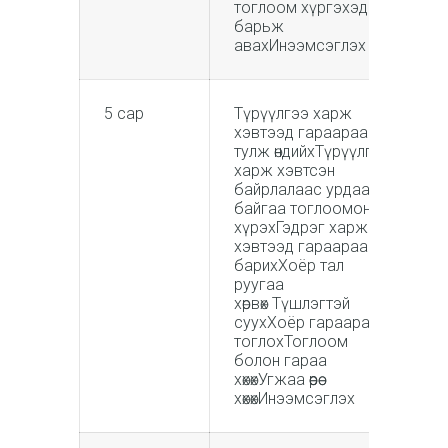
тоглоом хүргэхэд өөрөө
барьж
авахИнээмсэглэх
5 сар
Түрүүлгээ харж
хэвтээд гараараа
тулж өндийхТүрүүлгээ
харж хэвтсэн
байрлалаас урдаа
байгаа тоглоомонд
хүрэхГэдрэг харж
хэвтээд гараараа хөлөө
барихХоёр тал
руугаа
хөрвөх Түшлэгтэй
суухХоёр гараараа
тоглохТоглоом
болон гараа
хөхөхУгжаа өөрөө
хөхөхИнээмсэглэх