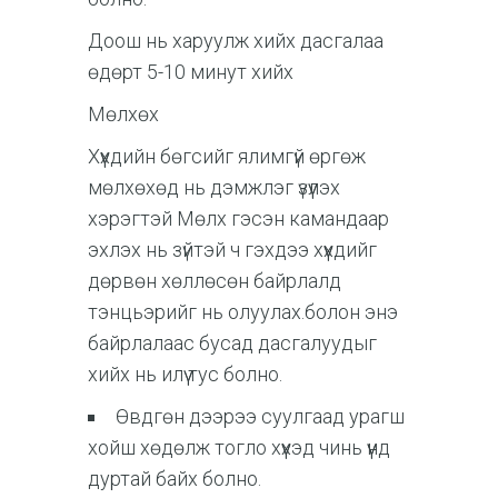
Доош нь харуулж хийх дасгалаа
өдөрт 5-10 минут хийх
Мөлхөх
Хүүхдийн бөгсийг ялимгүй өргөж
мөлхөхөд нь дэмжлэг үзүүлэх
хэрэгтэй Мөлх гэсэн камандаар
эхлэх нь зүйтэй ч гэхдээ хүүхдийг
дөрвөн хөллөсөн байрлалд
тэнцьэрийг нь олуулах.болон энэ
байрлалаас бусад дасгалуудыг
хийх нь илүү тус болно.
Өвдгөн дээрээ суулгаад урагш
хойш хөдөлж тогло хүүхэд чинь үүнд
дуртай байх болно.