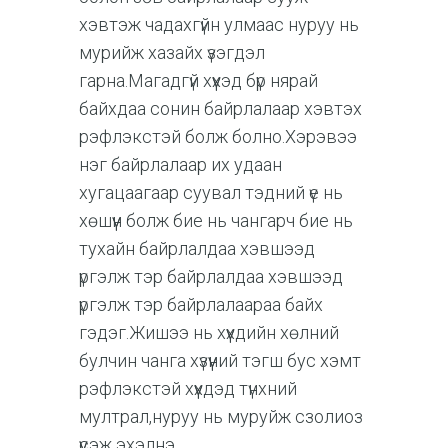
хэвтэж чадахгүйн улмаас нуруу нь
мурийж хазайх үзэгдэл
гарна.Магадгүй хүүхэд бүр нярай
байхдаа сонин байрлалаар хэвтэх
рэфлэкстэй болж болно.Хэрэвээ
нэг байрлалаар их удаан
хугацаагаар суувал тэдний үе нь
хөшүүн болж бие нь чангарч бие нь
тухайн байрлалдаа хэвшээд
үргэлж тэр байрлалдаа хэвшээд
үргэлж тэр байрлалаараа байх
гэдэг.Жишээ нь хүүхдийн хөлний
булчин чанга хүзүүний тэгш бус хэмт
рэфлэкстэй хүүхдэд түнхний
мултрал,нуруу нь муруйж сзолиоз
үүсэж эхэлнэ.