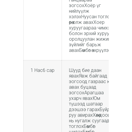
зогсохХоёр үг
нийлүүлж
хэлэхНуусан тоглоом
өөрөө олж авахХоер
хуруугаараа чимхэх
болон эрхий хуруугаа
оролцуулан жижиг
зүйлийг барьж
авахБөмбөг өнхрүүлэх
1 Нас6 сар
Шууд бие даан
явахЯвж байгаад
зогсоод газраас юм
авах буцаад
зогсохАрагшаа
ухарч явахЮм
түшээд шатаар
дээшээ гарахБуйдан
руу авирахХөлөө доош
нь нугалж суугаад
тоглохБөмбөг
шидэхБөмбөг