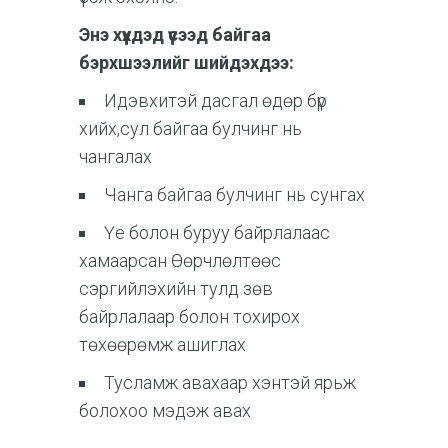
Энэ хүүхдэд үүсээд байгаа
бэрхшээлийг шийдэхдээ:
Идэвхитэй дасгал өдөр бүр
хийх,сул байгаа булчинг нь
чангалах
Чанга байгаа булчинг нь сунгах
Үе болон буруу байрлалаас
хамаарсан Өөрчлөлтөөс
сэргийлэхийн тулд зөв
байрлалаар болон тохирох
төхөөрөмж ашиглах
Тусламж авахаар хэнтэй ярьж
болохоо мэдэж авах