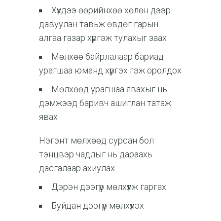
Хүүхдээ өөрийнхөө хөлөн дээр
давуулан тавьж өвдөг гарын
алгаа газар хүргэж тулахыг заах
Мөлхөө байрлалаар бариад
урагшаа юманд хүргэх гэж оролдох
Мөлхөөд урагшаа явахыг нь
дэмжээд баривч ашиглан татаж
явах
Нэгэнт мөлхөөд сурсан бол
тэнцвэр чадлыг нь дараахь
дасгалаар ахиулах
Дэрэн дээгүүр мөлхүүлж гаргах
Буйдан дээгүүр мөлхүүлэх