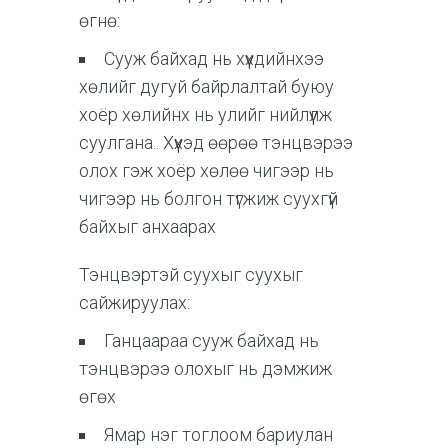
өгнө:
Сууж байхад нь хүүхдийнхээ
хөлийг дугуй байрлалтай буюу
хоёр хөлийнх нь улийг нийлүүлж
суулгана.. Хүүхэд өөрөө тэнцвэрээ
олох гэж хоёр хөлөө чигээр нь
чигээр нь болгон түгжиж суухгүй
байхыг анхаарах
Тэнцвэртэй суухыг суухыг
сайжируулах:
Ганцаараа сууж байхад нь
тэнцвэрээ олохыг нь дэмжиж
өгөх
Ямар нэг тоглоом бариулан