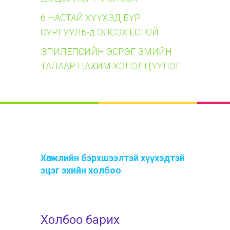
6 НАСТАЙ ХҮҮХЭД БҮР
СУРГУУЛЬ-д ЭЛСЭХ ЁСТОЙ
ЭПИЛЕПСИЙН ЭСРЭГ ЭМИЙН
ТАЛААР ЦАХИМ ХЭЛЭЛЦҮҮЛЭГ
Хөгжлийн бэрхшээлтэй хүүхэдтэй
эцэг эхийн холбоо
Холбоо барих