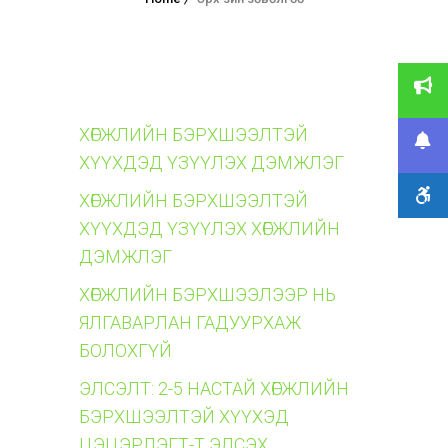
ХӨГЖЛИЙН БЭРХШЭЭЛТЭЙ
ХҮҮХДЭД ҮЗҮҮЛЭХ ДЭМЖЛЭГ
ХӨГЖЛИЙН БЭРХШЭЭЛТЭЙ
ХҮҮХДЭД ҮЗҮҮЛЭХ ХӨГЖЛИЙН
ДЭМЖЛЭГ
ХӨГЖЛИЙН БЭРХШЭЭЛЭЭР НЬ
ЯЛГАВАРЛАН ГАДУУРХАЖ
БОЛОХГҮЙ
ЭЛСЭЛТ: 2-5 НАСТАЙ ХӨГЖЛИЙН
БЭРХШЭЭЛТЭЙ ХҮҮХЭД
ЦЭЦЭРЛЭГТ-Т ЭЛСЭХ