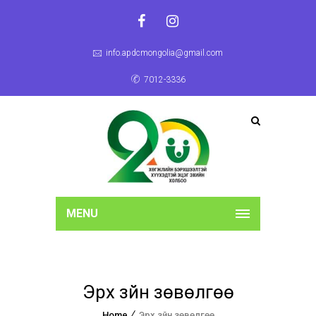
info.apdcmongolia@gmail.com
7012-3336
MENU
Эрх зүйн зөвөлгөө
Home
Эрх зүйн зөвөлгөө