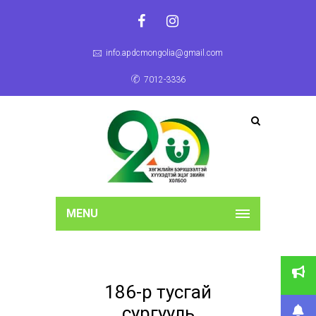
info.apdcmongolia@gmail.com
7012-3336
MENU
186-р тусгай
сургууль