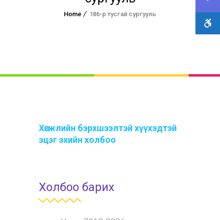
Home
186-р тусгай сургууль
Хөгжлийн бэрхшээлтэй хүүхэдтэй
эцэг эхийн холбоо
Холбоо барих