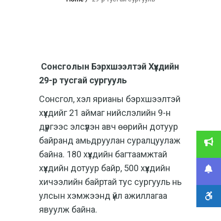
Сонсголын Бэрхшээлтэй Хүүхдийн
29-р тусгай сургууль
Сонсгол, хэл ярианы бэрхшээлтэй
хүүхдийг 21 аймаг нийслэлийн 9-н
дүүргээс элсүүлэн авч өөрийн дотуур
байранд амьдруулан суралцуулаж
байна. 180 хүүхдийн багтаамжтай
хүүхдийн дотуур байр, 500 хүүхдийн
хичээлийн байртай тус сургууль нь
улсын хэмжээнд үйл ажиллагаа
явуулж байна.