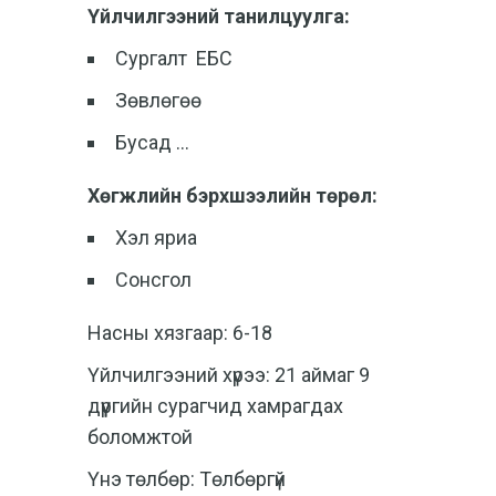
Үйлчилгээний танилцуулга:
Сургалт ЕБС
Зөвлөгөө
Бусад …
Хөгжлийн бэрхшээлийн төрөл:
Хэл яриа
Сонсгол
Насны хязгаар: 6-18
Үйлчилгээний хүрээ: 21 аймаг 9
дүүргийн сурагчид хамрагдах
боломжтой
Үнэ төлбөр: Төлбөргүй