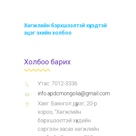
Хөгжлийн бэрхшээлтэй хүүхэдтэй
эцэг эхийн холбоо
Холбоо барих
Утас: 7012-3336
info.apdcmongolia@gmail.com
Хаяг: Баянгол дүүрэг, 20-р
хороо, “Хөгжлийн
бэрхшээлтэй хүүхдийн
сэргээн засах хөгжлийн