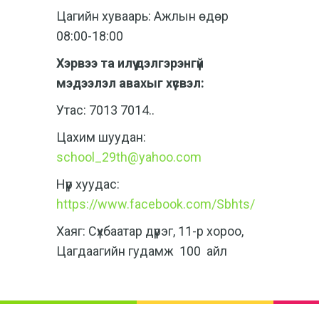
Цагийн хуваарь: Ажлын өдөр
08:00-18:00
Хэрвээ та илүү дэлгэрэнгүй
мэдээлэл авахыг хүсвэл:
Утас: 7013 7014..
Цахим шуудан:
school_29th@yahoo.com
Нүүр хуудас:
https://www.facebook.com/Sbhts/
Хаяг: Сүхбаатар дүүрэг, 11-р хороо,
Цагдаагийн гудамж 100 айл