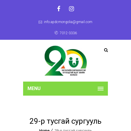
info.apdcmongolia@gmail.com
7012-3336
MENU
29-р тусгай сургууль
Home
29-р тусгай сургууль