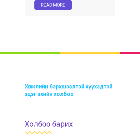
READ MORE
Хөгжлийн бэрхшээлтэй хүүхэдтэй
эцэг эхийн холбоо
Холбоо барих