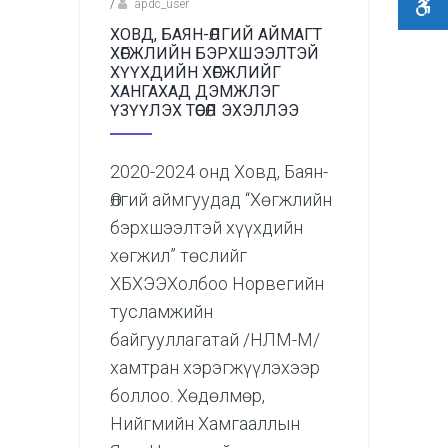
/
apdc_user
ХОВД, БАЯН-ӨЛГИЙ АЙМАГТ
ХӨГЖЛИЙН БЭРХШЭЭЛТЭЙ
ХҮҮХДИЙН ХӨГЖЛИЙГ
ХАНГАХАД ДЭМЖЛЭГ
ҮЗҮҮЛЭХ ТӨСӨЛ ЭХЭЛЛЭЭ
2020-2024 онд Ховд, Баян-
Өлгий аймгуудад “Хөгжлийн
бэрхшээлтэй хүүхдийн
хөгжил” төслийг
ХБХЭЭХолбоо Норвегийн
тусламжийн
байгууллагатай /НЛМ-М/
хамтран хэрэгжүүлэхээр
боллоо. Хөдөлмөр,
Нийгмийн Хамгааллын