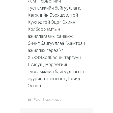
Яам, Норвегийн
тусламжийн байгууллага,
Хөгжлийн Бэрхшээлтэй
Хүүхэдтэй Эцэг Эхийн
Холбоо хамтын
ажиллагааны санамж
бичиг байгууллаа. “Хамтран
ажиллах гэрээ”-г
ХБХЭЭХолбооны тэргүүн
Г.Аюуш, Норвегийн
тусламжийн байгууллагын
суурин төлөөлөгч Дэвид
Олсон...
,
Food
Видео мэдээ