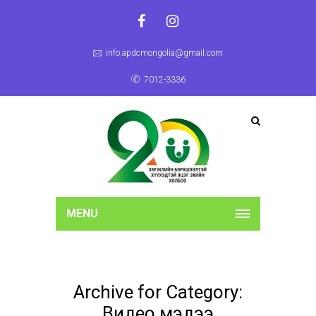
info.apdcmongolia@gmail.com
7012-3336
MENU
Archive for Category:
Видео мэдээ