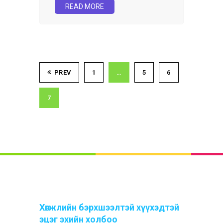
READ MORE
PREV
1
…
5
6
7
Хөгжлийн бэрхшээлтэй хүүхэдтэй
эцэг эхийн холбоо