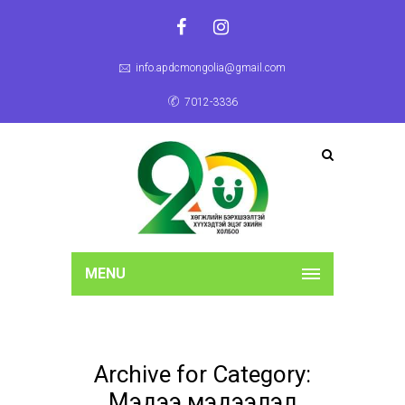
info.apdcmongolia@gmail.com
7012-3336
MENU
Archive for Category:
Мэдээ мэдээлэл