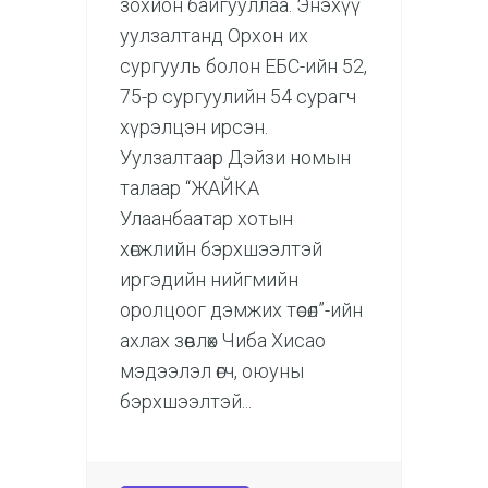
зохион байгууллаа. Энэхүү
уулзалтанд Орхон их
сургууль болон ЕБС-ийн 52,
75-р сургуулийн 54 сурагч
хүрэлцэн ирсэн.
Уулзалтаар Дэйзи номын
талаар “ЖАЙКА
Улаанбаатар хотын
хөгжлийн бэрхшээлтэй
иргэдийн нийгмийн
оролцоог дэмжих төсөл”-ийн
ахлах зөвлөх Чиба Хисао
мэдээлэл өгч, оюуны
бэрхшээлтэй...