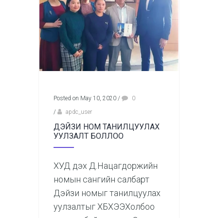
Posted on May 10, 2020
/
0
/
apdc_user
ДЭЙЗИ НОМ ТАНИЛЦУУЛАХ
УУЛЗАЛТ БОЛЛОО
ХУД дэх Д.Нацагдоржийн
номын сангийн салбарт
Дэйзи номыг танилцуулах
уулзалтыг ХБХЭЭХолбоо