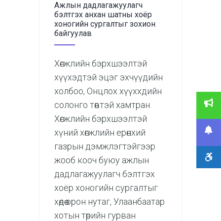
Ажлын дадлагажуулагч
бэлтгэх анхан шатны хоёр
хоногийн сургалтыг зохион
байгуулав
Хөгжлийн бэрхшээлтэй
хүүхэдтэй эцэг эхчүүдийн
холбоо, Онцлох хүүххдийн
солонго төвтэй хамтран
Хөгжлийн бэрхшээлтэй
хүний хөгжлийн ерөнхий
газрын дэмжлэгтэйгээр
жооб кооч буюу ажлын
дадлагажуулагч бэлтгэх
хоёр хоногийн сургалтыг
хөдөө орон нутаг, Улаанбаатар
хотын төрийн гурван