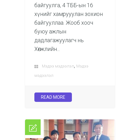
байгуулга, 4 ТББ-ын 16
хүнийг хамрууулан зохион
байгууллаа. Жооб хооч
буюу ажлын
дадлагажуулагч нь
Хөгжлийн...
,
Мэдээ мэдээлэл
Мэдээ
мэдээлэл
READ MORE