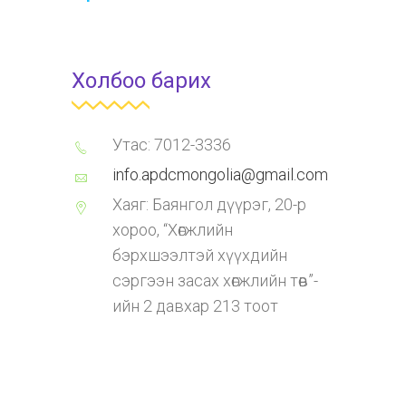
Холбоо барих
Утас: 7012-3336
info.apdcmongolia@gmail.com
Хаяг: Баянгол дүүрэг, 20-р
хороо, “Хөгжлийн
бэрхшээлтэй хүүхдийн
сэргээн засах хөгжлийн төв”-
ийн 2 давхар 213 тоот