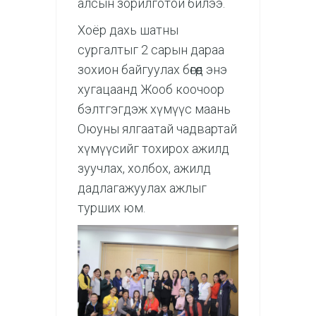
алсын зорилготой билээ.
Хоёр дахь шатны
сургалтыг 2 сарын дараа
зохион байгуулах бөгөөд энэ
хугацаанд Жооб коочоор
бэлтгэгдэж хүмүүс маань
Оюуны ялгаатай чадвартай
хүмүүсийг тохирох ажилд
зуучлах, холбох, ажилд
дадлагажуулах ажлыг
турших юм.