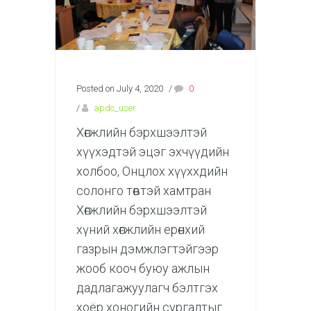
Posted on July 4, 2020
/
0
/
apdc_user
Хөгжлийн бэрхшээлтэй
хүүхэдтэй эцэг эхчүүдийн
холбоо, Онцлох хүүххдийн
солонго төвтэй хамтран
Хөгжлийн бэрхшээлтэй
хүний хөгжлийн ерөнхий
газрын дэмжлэгтэйгээр
жооб кооч буюу ажлын
дадлагажуулагч бэлтгэх
хоёр хоногийн сургалтыг