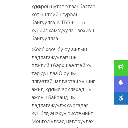
хөдөө орон нутаг, Улаанбаатар
хотын төрийн гурван
байгуулга, 4 ТББ-ын 16
хүнийг хамрууулан зохион
байгууллаа.
Жооб хооч буюу ажлын
дадлагажуулагч нь
Хөгжлийн бэрхшээлтэй хүн
тэр дундаа Оюуны
ялгаатай чадвартай хүнийг
ажил, хөдөлмөр эрхлэхэд нь
ажлын байранд нь
дадлагажуулж сургадаг
хүн бөгөөд энэхүү системийг
Монгол улсад нэвтрүүлэх