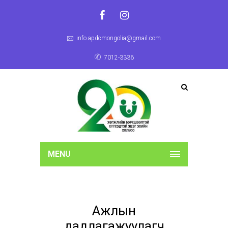
info.apdcmongolia@gmail.com
7012-3336
MENU
Ажлын
дадлагажуулагч