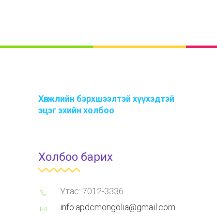
Хөгжлийн бэрхшээлтэй хүүхэдтэй
эцэг эхийн холбоо
Холбоо барих
Утас: 7012-3336
info.apdcmongolia@gmail.com