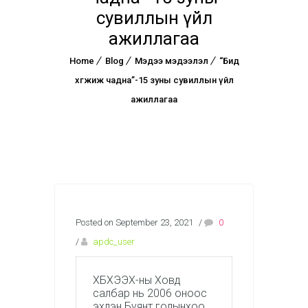
сувиллын үйл
ажиллагаа
Home
Blog
Мэдээ мэдээлэл
“Бид
хөгжиж чадна”-15 зуны сувиллын үйл
ажиллагаа
Posted on September 23, 2021
/
0
/
apdc_user
ХБХЭЭХ-ны Ховд
салбар нь 2006 оноос
эхлэн Буянт голынхоо