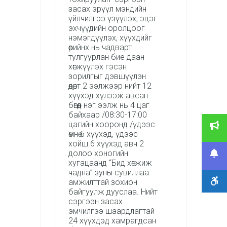
засах эрүүл мэндийн
үйлчилгээ үзүүлэх, эцэг
эхчүүдийн оролцоог
нэмэгдүүлэх, хүүхдийг
өөрийнх нь чадварт
тулгуурлан бие даан
хөгжүүлэх гэсэн
зорилгыг дэвшүүлэн
өдөрт 2 ээлжээр нийт 12
хүүхэд хүлээж авсан
бөгөөд нэг ээлж нь 4 цаг
байхаар /08:30-17:00
цагийн хооронд /үдээс
өмнө 6 хүүхэд, үдээс
хойш 6 хүүхэд авч 2
долоо хоногийн
хугацаанд “Бид хөгжиж
чадна” зуны сувиллаа
амжилттай зохион
байгуулж дууслаа. Нийт
сэргээн засах
эмчилгээ шаардлагтай
24 хүүхдэд хамрагдсан