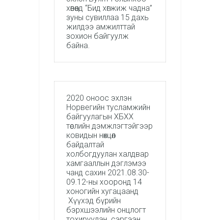
хөвөөнд “Бид хөгжиж чадна”
зуны сувиллаа 15 дахь
жилдээ амжилттай
зохион байгуулж
байна.
2020 оноос эхлэн
Норвегийн тусламжийн
байгуулагын ХБХХ
төслийн дэмжлэгтэйгээр
ковидын нөхцөл
байдалтай
холбогдуулан халдвар
хамгааллын дэглэмээ
чанд сахин 2021.08.30-
09.12-ны хооронд 14
хоногийн хугацаанд
Хүүхэд бүрийн
бэрхшээлийн онцлогт
тохируулан сэргээн