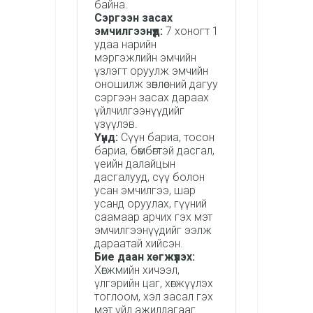
байна.
Сэргээн засах
эмчилгээнүүд:
7 хоногт 1
удаа нарийн
мэргэжлийн эмчийн
үзлэгт оруулж эмчийн
оношилж зөвлөсний дагуу
сэргээн засах дараах
үйлчилгээнүүдийг
үзүүлэв.
Үүнд:
Сүүн бариа, тосон
бариа, бөмбөгтэй дасгал,
үеийн далайцын
дасгалууд, сүү болон
усан эмчилгээ, шар
усанд оруулах, гүүний
саамаар арчих гэх мэт
эмчилгээнүүдийг ээлж
дараатай хийсэн.
Бие даан хөгжүүлэх:
Хөгжмийн хичээл,
үлгэрийн цаг, хөгжүүлэх
тоглоом, хэл засал гэх
мэт үйл ажиллагааг