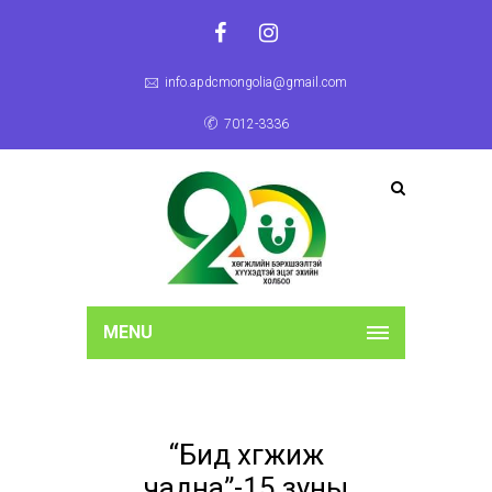
info.apdcmongolia@gmail.com
7012-3336
MENU
“Бид хөгжиж
чадна”-15 зуны