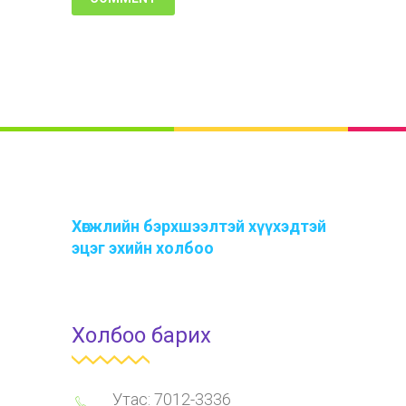
Хөгжлийн бэрхшээлтэй хүүхэдтэй
эцэг эхийн холбоо
Холбоо барих
Утас: 7012-3336