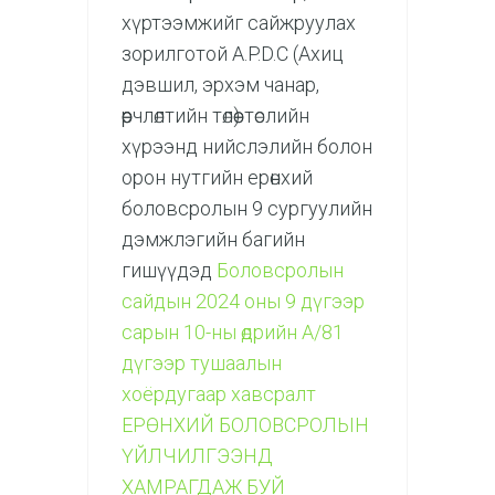
хүртээмжийг сайжруулах
зорилготой A.P.D.C (Ахиц
дэвшил, эрхэм чанар,
өөрчлөлтийн төлөө) төслийн
хүрээнд нийслэлийн болон
орон нутгийн ерөнхий
боловсролын 9 сургуулийн
дэмжлэгийн багийн
гишүүдэд
Боловсролын
сайдын 2024 оны 9 дүгээр
сарын 10-ны өдрийн А/81
дүгээр тушаалын
хоёрдугаар хавсралт
ЕРӨНХИЙ БОЛОВСРОЛЫН
ҮЙЛЧИЛГЭЭНД
ХАМРАГДАЖ БУЙ