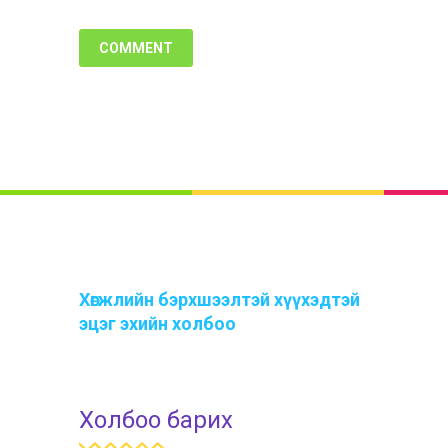
Хөгжлийн бэрхшээлтэй хүүхэдтэй
эцэг эхийн холбоо
Холбоо барих