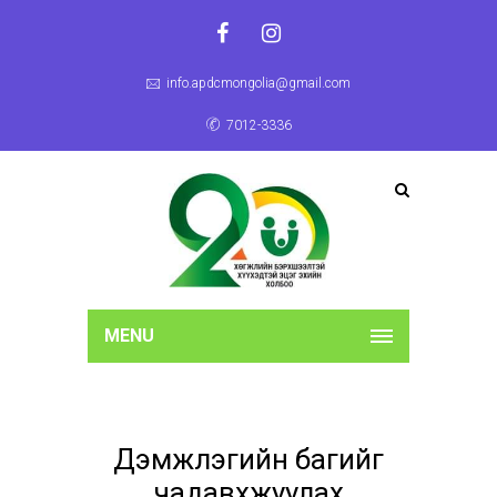
info.apdcmongolia@gmail.com
7012-3336
MENU
Дэмжлэгийн багийг
чадавхжуулах