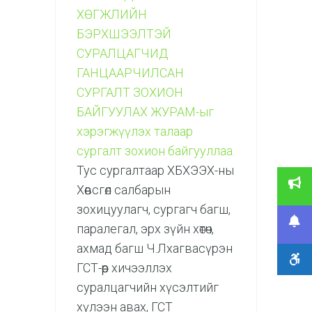
ХӨГЖЛИЙН
БЭРХШЭЭЛТЭЙ
СУРАЛЦАГЧИД
ГАНЦААРЧИЛСАН
СУРГАЛТ ЗОХИОН
БАЙГУУЛАХ ЖУРАМ-ыг
хэрэгжүүлэх талаар
сургалт зохион байгууллаа.
Тус сургалтаар ХБХЭЭХ-ны
Хөвсгөл салбарын
зохицуулагч, сургагч багш,
паралегал, эрх зүйн хөтөч,
ахмад багш Ч.Лхагвасүрэн
ГСТ-өөр хичээллэх
суралцагчийн хүсэлтийг
хүлээн авах, ГСТ