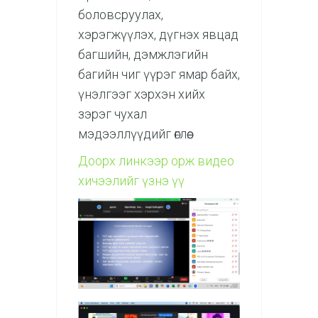
боловсруулах,
хэрэгжүүлэх, дүгнэх явцад
багшийн, дэмжлэгийн
багийн чиг үүрэг ямар байх,
үнэлгээг хэрхэн хийх
зэрэг чухал
мэдээллүүдийг өглөө.
Доорх линкээр орж видео
хичээлийг үзнэ үү