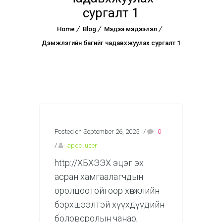
сургалт 1
Home
Blog
Мэдээ мэдээлэл
Дэмжлэгийн багийг чадавхжуулах сургалт 1
Posted on September 26, 2025
/
0
/
apdc_user
http://ХБХЭЭХ эцэг эх
асран хамгаалагчдын
оролцоотойгоор хөгжлийн
бэрхшээлтэй хүүхдүүдийн
боловсролын чанар,