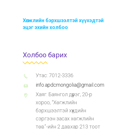
Хөгжлийн бэрхшээлтэй хүүхэдтэй
эцэг эхийн холбоо
Холбоо барих
Утас: 7012-3336
info.apdcmongolia@gmail.com
Хаяг: Баянгол дүүрэг, 20-р
хороо, “Хөгжлийн
бэрхшээлтэй хүүхдийн
сэргээн засах хөгжлийн
төв”-ийн 2 давхар 213 тоот