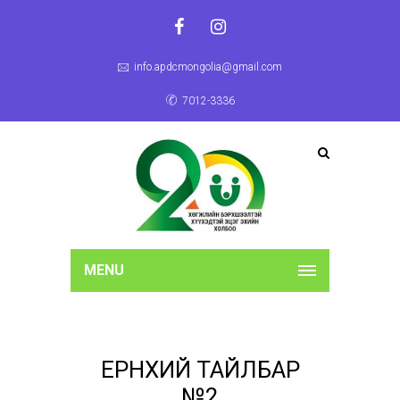
info.apdcmongolia@gmail.com
7012-3336
MENU
ЕРӨНХИЙ ТАЙЛБАР
№2