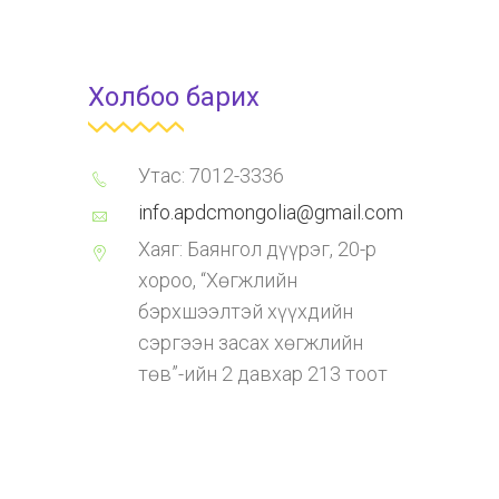
Холбоо барих
Утас: 7012-3336
info.apdcmongolia@gmail.com
Хаяг: Баянгол дүүрэг, 20-р
хороо, “Хөгжлийн
бэрхшээлтэй хүүхдийн
сэргээн засах хөгжлийн
төв”-ийн 2 давхар 213 тоот