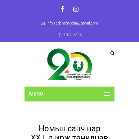
info.apdcmongolia@gmail.com
7012-3336
MENU
Номын санч нар
ХХТ-д ирж танилцав