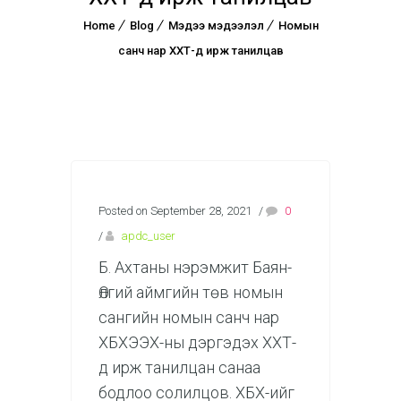
Home
Blog
Мэдээ мэдээлэл
Номын
санч нар ХХТ-д ирж танилцав
Posted on September 28, 2021
/
0
/
apdc_user
Б. Ахтаны нэрэмжит Баян-
Өлгий аймгийн төв номын
сангийн номын санч нар
ХБХЭЭХ-ны дэргэдэх ХХТ-
д ирж танилцан санаа
бодлоо солилцов. ХБХ-ийг