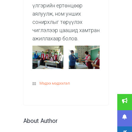
үлгэрийн ертөнцөөр
аялуулж, ном унших
сонирхлыг төрүүлэх
чиглэлээр цаашид хамтран
ажиллахаар болов.
Мэдээ мэдээлэл
About Author