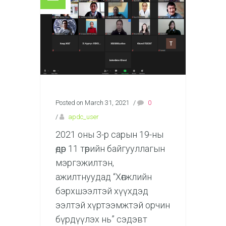
Posted on March 31, 2021
/
0
/
apdc_user
2021 оны 3-р сарын 19-ны
өдөр 11 төрийн байгууллагын
мэргэжилтэн,
ажилтнуудад “Хөгжлийн
бэрхшээлтэй хүүхдэд
ээлтэй хүртээмжтэй орчин
бүрдүүлэх нь” сэдэвт