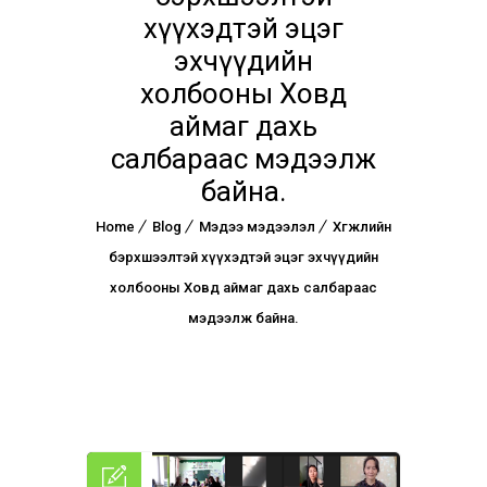
хүүхэдтэй эцэг
эхчүүдийн
холбооны Ховд
аймаг дахь
салбараас мэдээлж
байна.
Home
Blog
Мэдээ мэдээлэл
Хөгжлийн
бэрхшээлтэй хүүхэдтэй эцэг эхчүүдийн
холбооны Ховд аймаг дахь салбараас
мэдээлж байна.