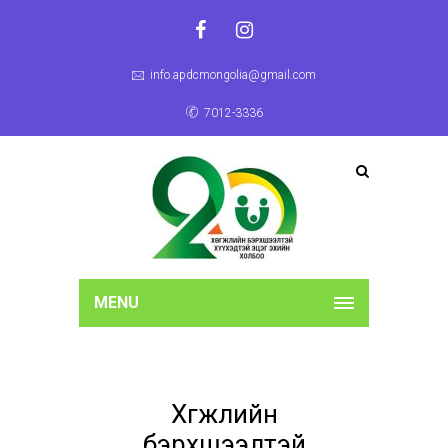
info.apdcmongolia@gmail.com
7012-3336
MENU
Хөгжлийн
бэрхшээлтэй