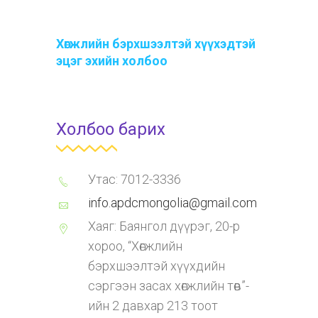
Хөгжлийн бэрхшээлтэй хүүхэдтэй
эцэг эхийн холбоо
Холбоо барих
Утас: 7012-3336
info.apdcmongolia@gmail.com
Хаяг: Баянгол дүүрэг, 20-р
хороо, “Хөгжлийн
бэрхшээлтэй хүүхдийн
сэргээн засах хөгжлийн төв”-
ийн 2 давхар 213 тоот