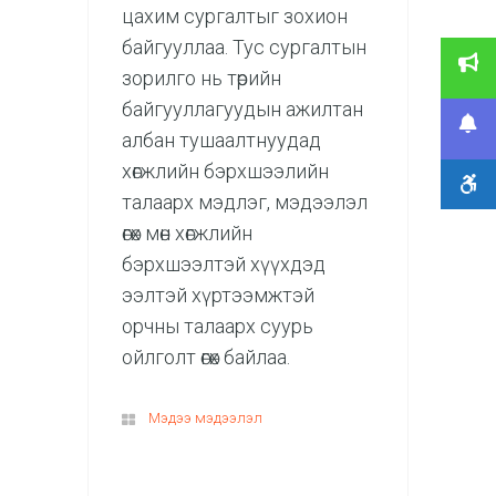
цахим сургалтыг зохион
байгууллаа. Тус сургалтын
зорилго нь төрийн
байгууллагуудын ажилтан
албан тушаалтнуудад
хөгжлийн бэрхшээлийн
талаарх мэдлэг, мэдээлэл
өгөх мөн хөгжлийн
бэрхшээлтэй хүүхдэд
ээлтэй хүртээмжтэй
орчны талаарх суурь
ойлголт өгөх байлаа.
Мэдээ мэдээлэл