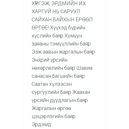
ХҮРГЭЖ, ЭРДМИЙН ИХ
ХАРГУЙ НЬ САРУУЛ
САЙХАН БАЙХЫН ЕРӨӨЛ
ӨРГӨЕ! Хүүхэд бүрийн
хүслийн баяр Хүмүүн
заяаны тэмүүллийн баяр
Ээж аавын жаргалын баяр
Энхрий үрсийн
нөхөрлөлийн баяр Шавиа
санасан багшийн баяр
Саатан хүлээсэн
сургуулийн баяр Жаахан
үрсийн дуудлагын баяр
Жаргалын өргөө
цэцэрлэгийн баяр
Эрдэмд...