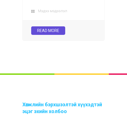
Мэдээ мэдээлэл
READ MORE
Хөгжлийн бэрхшээлтэй хүүхэдтэй
эцэг эхийн холбоо