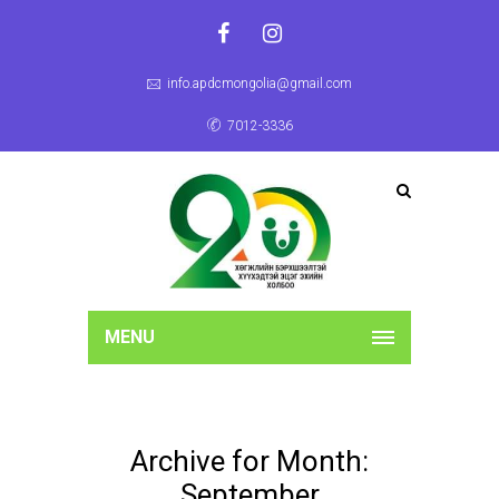
info.apdcmongolia@gmail.com
7012-3336
MENU
Archive for Month:
September