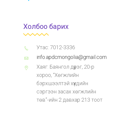
Холбоо барих
Утас: 7012-3336
info.apdcmongolia@gmail.com
Хаяг: Баянгол дүүрэг, 20-р
хороо, “Хөгжлийн
бэрхшээлтэй хүүхдийн
сэргээн засах хөгжлийн
төв”-ийн 2 давхар 213 тоот