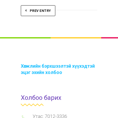
PREV ENTRY
Хөгжлийн бэрхшээлтэй хүүхэдтэй
эцэг эхийн холбоо
Холбоо барих
Утас: 7012-3336