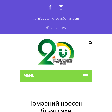
info.apdcmongolia@gmail.com
7012-3336
MENU
Тэмээний ноосон
бүтээгдэхүүн