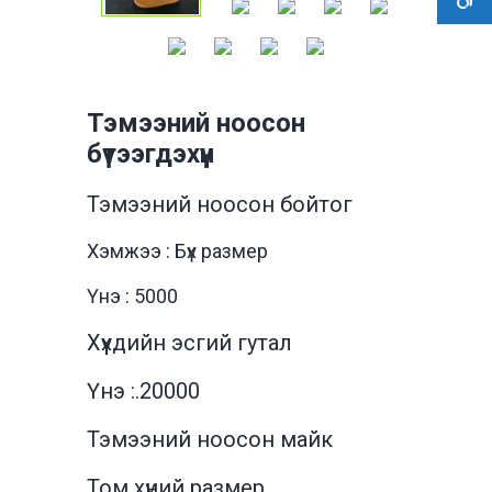
Тэмээний ноосон
бүтээгдэхүүн
Тэмээний ноосон бойтог
Хэмжээ : Бүх размер
Үнэ : 5000
Хүүхдийн эсгий гутал
Үнэ :.20000
Тэмээний ноосон майк
Том хүний размер