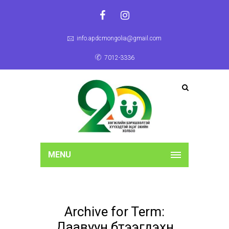
info.apdcmongolia@gmail.com
7012-3336
MENU
Archive for Term:
Даавуун бүтээгдэхүүн