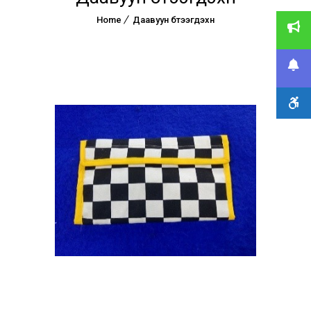
Home
Даавуун бүтээгдэхүүн