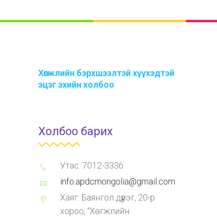
Хөгжлийн бэрхшээлтэй хүүхэдтэй
эцэг эхийн холбоо
Холбоо барих
Утас: 7012-3336
info.apdcmongolia@gmail.com
Хаяг: Баянгол дүүрэг, 20-р
хороо, “Хөгжлийн