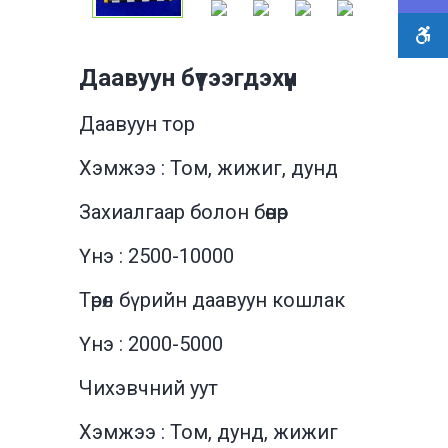
Даавуун бүтээгдэхүүн
Даавуун тор
Хэмжээ : Том, жижиг, дунд
Захиалгаар болон бөөнөөр
Үнэ : 2500-10000
Төрөл бүрийн даавуун кошлак
Үнэ : 2000-5000
Чихэвчний уут
Хэмжээ : Том, дунд, жижиг