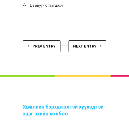
Даавуун бүтээгдэхүүн
PREV ENTRY
NEXT ENTRY
Хөгжлийн бэрхшээлтэй хүүхэдтэй
эцэг эхийн холбоо