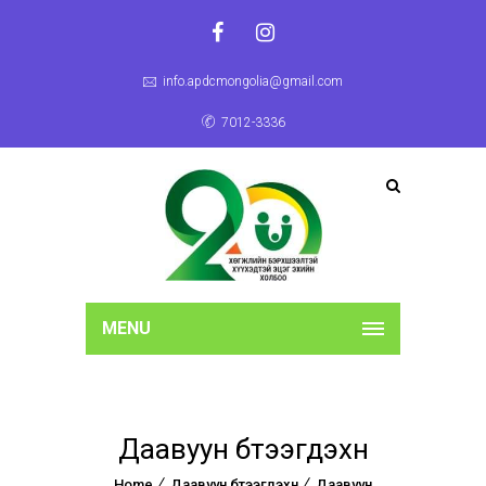
info.apdcmongolia@gmail.com
7012-3336
MENU
Даавуун бүтээгдэхүүн
Home
Даавуун бүтээгдэхүүн
Даавуун