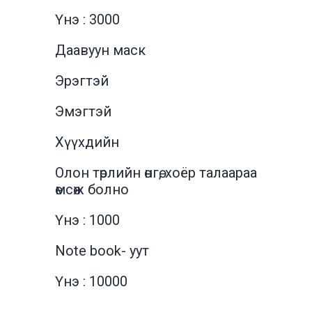
Үнэ : 3000
Даавуун маск
Эрэгтэй
Эмэгтэй
Хүүхдийн
Олон төрлийн өнгө, хоёр талаараа
өмсөж болно
Үнэ : 1000
Note book- уут
Үнэ : 10000