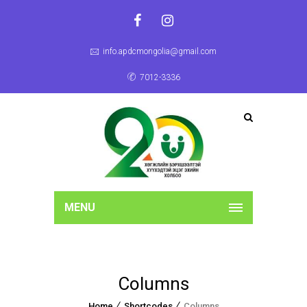
info.apdcmongolia@gmail.com
7012-3336
MENU
Columns
Home
Shortcodes
Columns