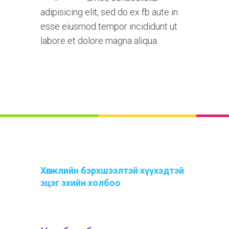
adipisicing elit, sed do ex fb aute in
esse eiusmod tempor incididunt ut
labore et dolore magna aliqua.
Хөгжлийн бэрхшээлтэй хүүхэдтэй
эцэг эхийн холбоо