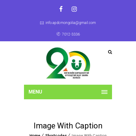
info.apdcmongolia@gmail.com
7012-3336
MENU
Image With Caption
Home
Shortcodes
Image With Caption