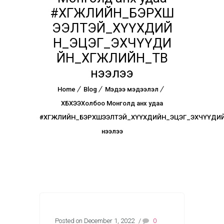
#ХӨГЖЛИЙН_БЭРХШ
ЭЭЛТЭЙ_ХҮҮХДИЙ
Н_ЭЦЭГ_ЭХЧҮҮДИ
ЙН_ХӨГЖЛИЙН_ТӨВ
нээлээ
Home
Blog
Мэдээ мэдээлэл
ХБХЭЭХолбоо Монголд анх удаа
#ХӨГЖЛИЙН_БЭРХШЭЭЛТЭЙ_ХҮҮХДИЙН_ЭЦЭГ_ЭХЧҮҮДИЙ
нээлээ
Posted on December 1, 2022
/
0