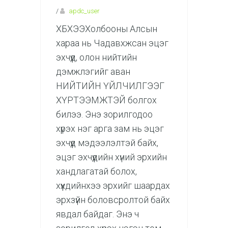
/
apdc_user
ХБХЭЭХолбооны Алсын
хараа нь Чадавхжсан эцэг
эхчүүд, олон нийтийн
дэмжлэгийг аван
НИЙТИЙН ҮЙЛЧИЛГЭЭГ
ХҮРТЭЭМЖТЭЙ болгох
билээ. Энэ зорилгодоо
хүрэх нэг арга зам нь эцэг
эхчүүд мэдээлэлтэй байх,
эцэг эхчүүдийн хүний эрхийн
хандлагатай болох,
хүүхдийнхээ эрхийг шаардах
эрхзүйн боловсролтой байх
явдал байдаг. Энэ ч