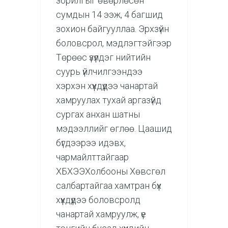
зорилгыг өвөрлөсөн
сумдын 14 ээж, 4 багшид
зохион байгууллаа. Эрхзүйн
боловсрол, мэдлэгтэйгээр
Төрөөс үзүүлдэг нийтийн
суурь үйлчилгээндээ
хэрхэн хүүхдүүдээ чанартай
хамруулах тухай аргазүйд
сургах анхан шатны
мэдээллийг өглөө. Цаашид
бүгдээрээ идэвх,
чармайлттайгаар
ХБХЭЭХолбооны Хөвсгөл
салбартайгаа хамтран бүх
хүүхдүүдээ боловсролд
чанартай хамруулж, үе