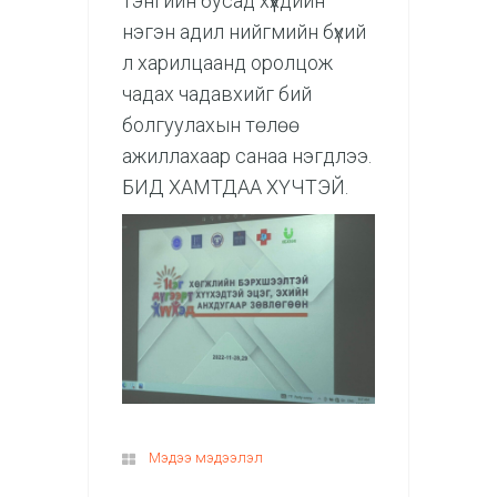
тэнгийн бусад хүүхдийн
нэгэн адил нийгмийн бүхий
л харилцаанд оролцож
чадах чадавхийг бий
болгуулахын төлөө
ажиллахаар санаа нэгдлээ.
БИД ХАМТДАА ХҮЧТЭЙ.
Мэдээ мэдээлэл