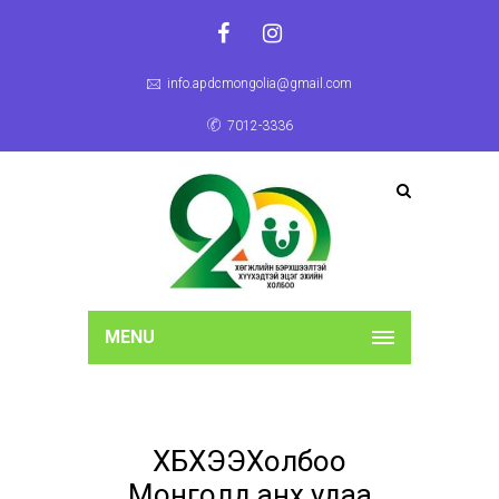
info.apdcmongolia@gmail.com
7012-3336
MENU
ХБХЭЭХолбоо
Монголд анх удаа