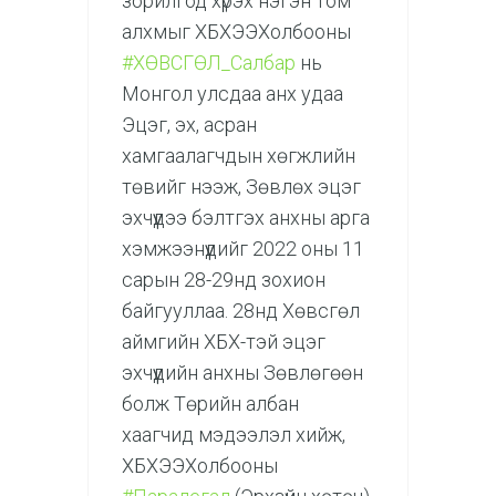
зорилгод хүрэх нэгэн том
алхмыг ХБХЭЭХолбооны
#ХӨВСГӨЛ_Салбар
нь
Монгол улсдаа анх удаа
Эцэг, эх, асран
хамгаалагчдын хөгжлийн
төвийг нээж, Зөвлөх эцэг
эхчүүдээ бэлтгэх анхны арга
хэмжээнүүдийг 2022 оны 11
сарын 28-29нд зохион
байгууллаа. 28нд Хөвсгөл
аймгийн ХБХ-тэй эцэг
эхчүүдийн анхны Зөвлөгөөн
болж Төрийн албан
хаагчид мэдээлэл хийж,
ХБХЭЭХолбооны