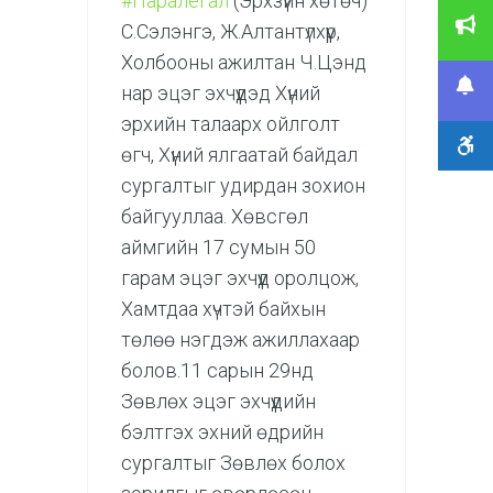
#Паралегал
(Эрхзүйн хөтөч)
С.Сэлэнгэ, Ж.Алтантүлхүүр,
Холбооны ажилтан Ч.Цэнд
нар эцэг эхчүүдэд Хүний
эрхийн талаарх ойлголт
өгч, Хүний ялгаатай байдал
сургалтыг удирдан зохион
байгууллаа. Хөвсгөл
аймгийн 17 сумын 50
гарам эцэг эхчүүд оролцож,
Хамтдаа хүчтэй байхын
төлөө нэгдэж ажиллахаар
болов.11 сарын 29нд
Зөвлөх эцэг эхчүүдийн
бэлтгэх эхний өдрийн
сургалтыг Зөвлөх болох