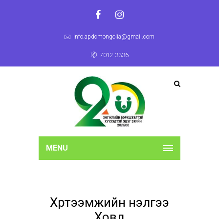
info.apdcmongolia@gmail.com
7012-3336
MENU
Хүртээмжийн үнэлгээ
Ховд