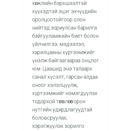
хөгжлийн бэрхшээлтэй
хүүхэдтэй эцэг эхчүүдийн
оролцоотойгоор олон
нийтэд зориулсан барилга
байгууламжийн биет болон
үйлчилгээ, мэдээлэл,
харилцааны хүртээмжийг
үнэлж байгаагаараа онцлог
юм. Цаашид энэ талаарх
санал хүсэлт, гарсан алдаа
оноог хэлэлцүүлж,
хүртээмжийг нэмэгдүүлэх
тодорхой төлөвлөгөөг орон
нутгийн удирдлагуудтай
боловсруулах,
хэрэгжүүлэх зорилго