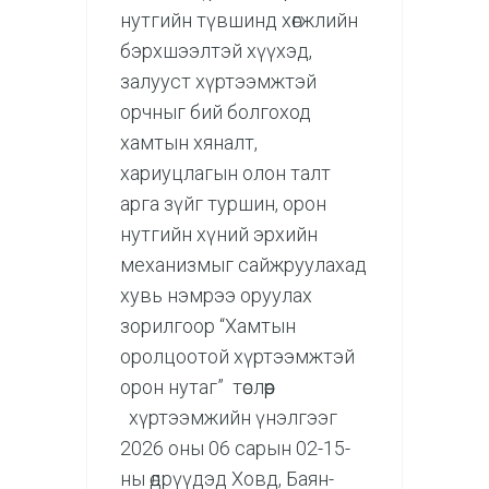
нутгийн түвшинд хөгжлийн
бэрхшээлтэй хүүхэд,
залууст хүртээмжтэй
орчныг бий болгоход
хамтын хяналт,
хариуцлагын олон талт
арга зүйг туршин, орон
нутгийн хүний эрхийн
механизмыг сайжруулахад
хувь нэмрээ оруулах
зорилгоор “Хамтын
оролцоотой хүртээмжтэй
орон нутаг” төслөөр
хүртээмжийн үнэлгээг
2026 оны 06 сарын 02-15-
ны өдрүүдэд Ховд, Баян-