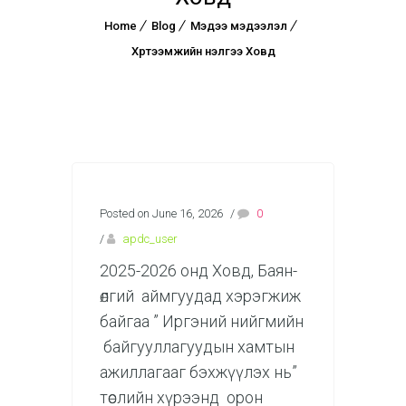
Home
Blog
Мэдээ мэдээлэл
Хүртээмжийн үнэлгээ Ховд
Posted on June 16, 2026
/
0
/
apdc_user
2025-2026 онд Ховд, Баян-
өлгий аймгуудад хэрэгжиж
байгаа ” Иргэний нийгмийн
байгууллагуудын хамтын
ажиллагааг бэхжүүлэх нь”
төслийн хүрээнд орон