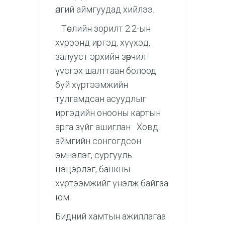
өлгий аймгуудад хийлээ.
Төслийн зорилт 2.2-ын
хүрээнд иргэд, хүүхэд,
залууст эрхийн зөрчил
үүсгэх шалтгаан болоод
буй хүртээмжийн
тулгамдсан асуудлыг
иргэдийн онооны картын
арга зүйг ашиглан Ховд
аймгийн сонгогдсон
эмнэлэг, сургууль
цэцэрлэг, банкны
хүртээмжийг үнэлж байгаа
юм.
Бидний хамтын ажиллагаа