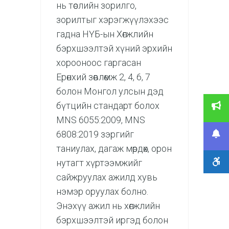
нь төслийн зорилго,
зорилтыг хэрэгжүүлэхээс
гадна НҮБ-ын Хөгжлийн
бэрхшээлтэй хүний эрхийн
хорооноос гаргасан
Ерөнхий зөвлөмж 2, 4, 6, 7
болон Монгол улсын дэд
бүтцийн стандарт болох
MNS 6055:2009, MNS
6808:2019 зэргийг
таниулах, дагаж мөрдөх, орон
нутагт хүртээмжийг
сайжруулах ажилд хувь
нэмэр оруулах болно.
Энэхүү ажил нь хөгжлийн
бэрхшээлтэй иргэд болон