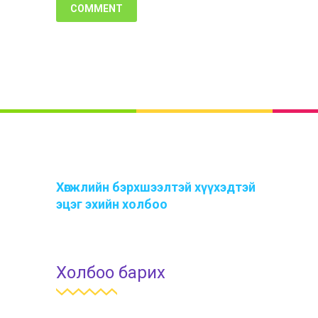
Хөгжлийн бэрхшээлтэй хүүхэдтэй
эцэг эхийн холбоо
Холбоо барих