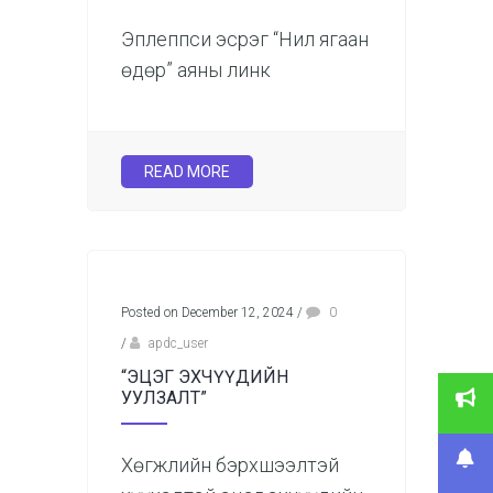
Эплеппси эсрэг “Нил ягаан
өдөр” аяны линк
READ MORE
Posted on December 12, 2024
/
0
/
apdc_user
“ЭЦЭГ ЭХЧҮҮДИЙН
УУЛЗАЛТ”
Хөгжлийн бэрхшээлтэй