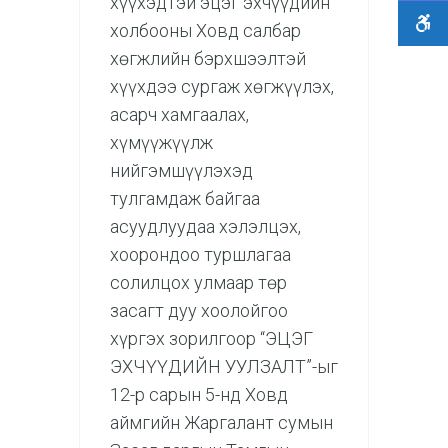
хүүхэдтэй эцэг эхчүүдийн
холбооны Ховд салбар
хөгжлийн бэрхшээлтэй
хүүхдээ сургаж хөгжүүлэх,
асарч хамгаалах,
хүмүүжүүлж
нийгэмшүүлэхэд
тулгамдаж байгаа
асуудлуудаа хэлэлцэх,
хоорондоо туршлагаа
солилцох улмаар төр
засагт дуу хоолойгоо
хүргэх зорилгоор “ЭЦЭГ
ЭХЧҮҮДИЙН УУЛЗАЛТ”-ыг
12-р сарын 5-нд Ховд
аймгийн Жаргалант сумын