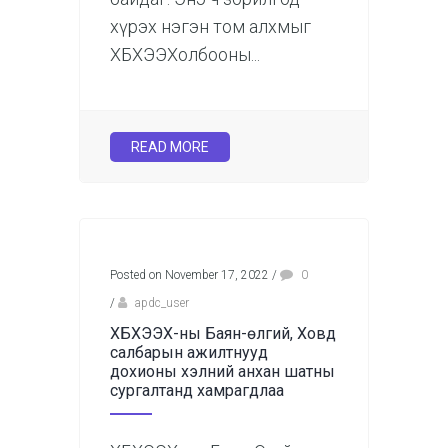
хүрэх нэгэн том алхмыг
ХБХЭЭХолбооны...
READ MORE
Posted on November 17, 2022
/
0
/
apdc_user
ХБХЭЭХ-ны Баян-өлгий, Ховд
салбарын ажилтнууд
дохионы хэлний анхан шатны
сургалтанд хамрагдлаа