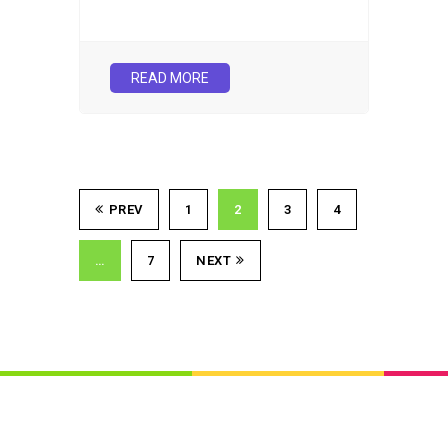
READ MORE
PREV
1
2
3
4
…
7
NEXT