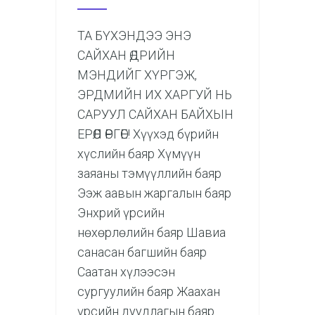
ТА БҮХЭНДЭЭ ЭНЭ
САЙХАН ӨДРИЙН
МЭНДИЙГ ХҮРГЭЖ,
ЭРДМИЙН ИХ ХАРГУЙ НЬ
САРУУЛ САЙХАН БАЙХЫН
ЕРӨӨЛ ӨРГӨЕ! Хүүхэд бүрийн
хүслийн баяр Хүмүүн
заяаны тэмүүллийн баяр
Ээж аавын жаргалын баяр
Энхрий үрсийн
нөхөрлөлийн баяр Шавиа
санасан багшийн баяр
Саатан хүлээсэн
сургуулийн баяр Жаахан
үрсийн дуудлагын баяр