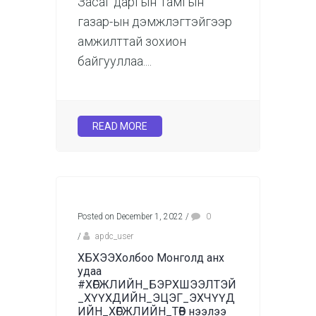
Засаг даргын Тамгын
газар-ын дэмжлэгтэйгээр
амжилттай зохион
байгууллаа....
READ MORE
Posted on December 1, 2022
/
0
/
apdc_user
ХБХЭЭХолбоо Монголд анх
удаа
#ХӨГЖЛИЙН_БЭРХШЭЭЛТЭЙ
_ХҮҮХДИЙН_ЭЦЭГ_ЭХЧҮҮД
ИЙН_ХӨГЖЛИЙН_ТӨВ нээлээ