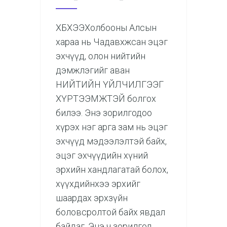
ХБХЭЭХолбооны Алсын
хараа нь Чадавхжсан эцэг
эхчүүд, олон нийтийн
дэмжлэгийг аван
НИЙТИЙН ҮЙЛЧИЛГЭЭГ
ХҮРТЭЭМЖТЭЙ болгох
билээ. Энэ зорилгодоо
хүрэх нэг арга зам нь эцэг
эхчүүд мэдээлэлтэй байх,
эцэг эхчүүдийн хүний
эрхийн хандлагатай болох,
хүүхдийнхээ эрхийг
шаардах эрхзүйн
боловсролтой байх явдал
байдаг. Энэ ч зорилгод