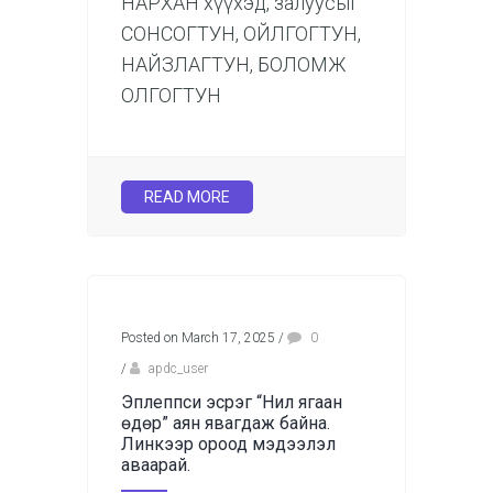
НАРХАН хүүхэд, залуусыг
СОНСОГТУН, ОЙЛГОГТУН,
НАЙЗЛАГТУН, БОЛОМЖ
ОЛГОГТУН
READ MORE
Posted on March 17, 2025
/
0
/
apdc_user
Эплеппси эсрэг “Нил ягаан
өдөр” аян явагдаж байна.
Линкээр ороод мэдээлэл
аваарай.