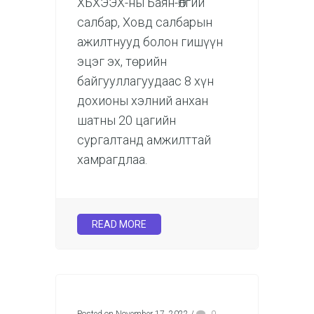
ХБХЭЭХ-ны Баян-Өлгий
салбар, Ховд салбарын
ажилтнууд болон гишүүн
эцэг эх, төрийн
байгууллагуудаас 8 хүн
дохионы хэлний анхан
шатны 20 цагийн
сургалтанд амжилттай
хамрагдлаа.
READ MORE
Posted on November 17, 2022
/
0