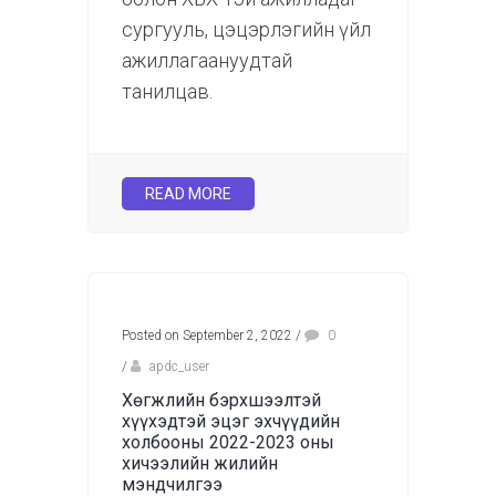
сургууль, цэцэрлэгийн үйл
ажиллагаануудтай
танилцав.
READ MORE
Posted on September 2, 2022
/
0
/
apdc_user
Хөгжлийн бэрхшээлтэй
хүүхэдтэй эцэг эхчүүдийн
холбооны 2022-2023 оны
хичээлийн жилийн
мэндчилгээ