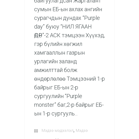
байгуулагдсан Жаргалант
сумын ЕБ-ын ахлах ангийн
сурагчдын дундах “Purple
day” буюу “НИЛ ЯГААН
ӨДӨР”-2 АСК тэмцээн Хүүхэд,
гэр бүлийн хөгжил
хамгааллын газрын
урлагийн заланд
амжилттай болж
өндөрлөлөө Тэмцээний 1-р
байрыг ЕБ-ын 2-р
сургуулийн “Purple
monster” баг,2-р байрыг ЕБ-
ын 1-р сургууль...
,
Мэдээ мэдээлэл
Мэдээ