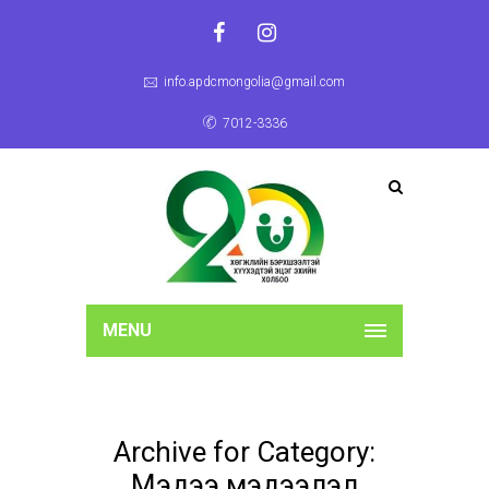
info.apdcmongolia@gmail.com
7012-3336
MENU
Archive for Category:
Мэдээ мэдээлэл