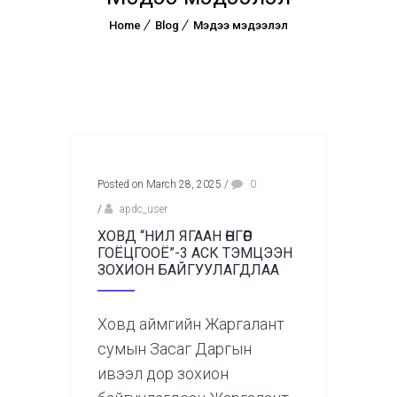
Home
Blog
Мэдээ мэдээлэл
Posted on March 28, 2025
/
0
/
apdc_user
ХОВД “НИЛ ЯГААН ӨНГӨӨР
ГОЁЦГООЁ”-3 АСК ТЭМЦЭЭН
ЗОХИОН БАЙГУУЛАГДЛАА
Ховд аймгийн Жаргалант
сумын Засаг Даргын
ивээл дор зохион