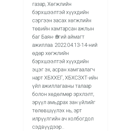
газар, Хөгжлийн
бэрхшээлтэй хүүхдийн
сэргээн засах хөгжлийн
төвийн хамтарсан ажлын
баг Баян- Өлгий аймагт
ажиллаа. 2022.04.13-14-ний
өдөр хөгжлийн
бэрхшээлтэй хүүхдийн
эцэг эх, асран хамгаалагч
нарт ХБХХЕГ, ХБХСЗХТ-ийн
үйл ажиллагааны талаар
болон хөдөлмөр эрхлэлт,
эрүүл амьдрах зан үйлийг
төлөвшүүлэх нь, эрт
илрүүлгийн ач холбогдол
сэдвүүдээр...