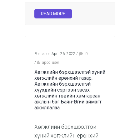
READ MORE
Posted on April 26, 2022
/
0
/
apdc_user
Хөгжлийн бэрхшээлтэй хүний
хөгжлийн ерөнхий газар,
Хөгжлийн бэрхшээлтэй
хүүхдийн сэргээн засах
хөгжлийн төвийн хамтарсан
ажлын баг Баян-Өлгий аймагт
ажиллалаа.
Хөгжлийн бэрхшээлтэй
хүний хөгжлийн ерөнхий