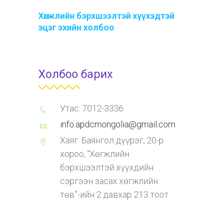
Хөгжлийн бэрхшээлтэй хүүхэдтэй
эцэг эхийн холбоо
Холбоо барих
Утас: 7012-3336
info.apdcmongolia@gmail.com
Хаяг: Баянгол дүүрэг, 20-р
хороо, “Хөгжлийн
бэрхшээлтэй хүүхдийн
сэргээн засах хөгжлийн
төв”-ийн 2 давхар 213 тоот