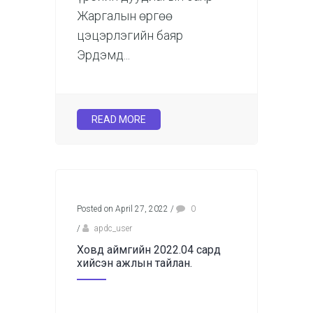
Жаргалын өргөө
цэцэрлэгийн баяр
Эрдэмд...
READ MORE
Posted on April 27, 2022
/
0
/
apdc_user
Ховд аймгийн 2022.04 сард
хийсэн ажлын тайлан.