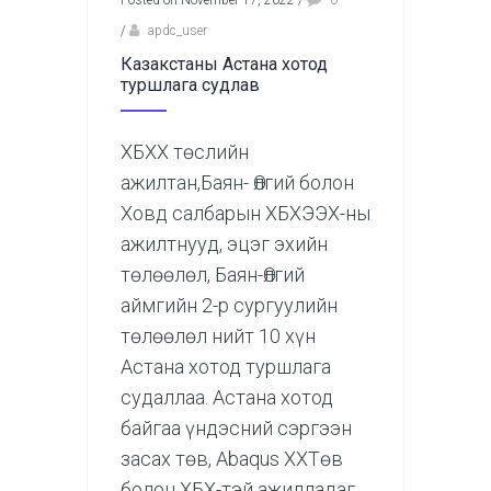
/
apdc_user
Казакстаны Астана хотод
туршлага судлав
ХБХХ төслийн
ажилтан,Баян- Өлгий болон
Ховд салбарын ХБХЭЭХ-ны
ажилтнууд, эцэг эхийн
төлөөлөл, Баян-Өлгий
аймгийн 2-р сургуулийн
төлөөлөл нийт 10 хүн
Астана хотод туршлага
судаллаа. Астана хотод
байгаа үндэсний сэргээн
засах төв, Abaqus ХХТөв
болон ХБХ-тэй ажилладаг