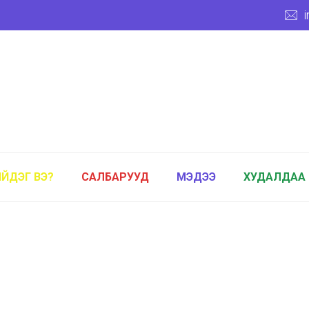
ИЙДЭГ ВЭ?
САЛБАРУУД
МЭДЭЭ
ХУДАЛДАА