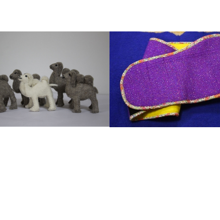
онины ноосон бүтээгдэхүүн
Саори бүтээгдэхүүн
ны ноосон бүтээгдэхүүн
Саори бүтээгдэхүүн