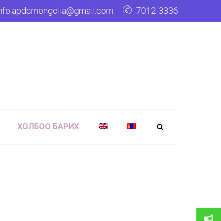
info.apdcmongolia@gmail.com
7012-3336
ХОЛБОО БАРИХ