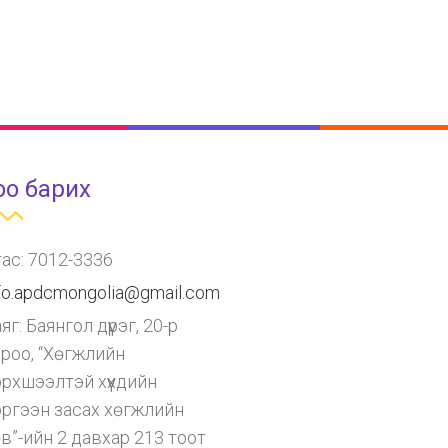
оо барих
ас: 7012-3336
fo.apdcmongolia@gmail.com
яг: Баянгол дүүрэг, 20-р
ороо, “Хөгжлийн
рхшээлтэй хүүхдийн
эргээн засах хөгжлийн
в”-ийн 2 давхар 213 тоот