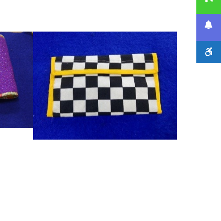
Даавуун бүтээгдэхүүн
Даавуун бүтээгдэхүүн