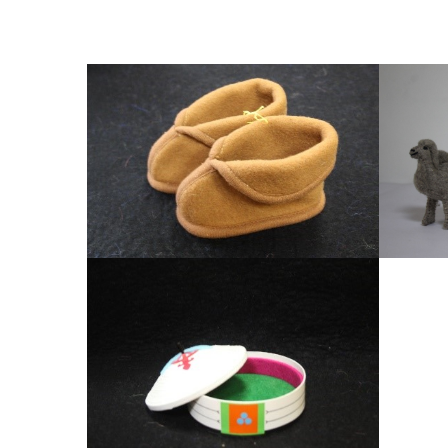
Тэмээний ноосон бүтээгдэхүүн
Тэмээний ноосон бүтээгдэхүүн
Х
Тэмээний ноосон бүтээгдэхүүн
Хони