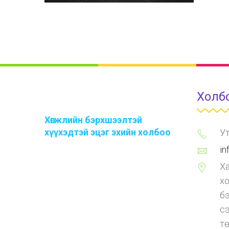
Цаасан бүтээгдэхүүн
Холб
Хөгжлийн бэрхшээлтэй
хүүхэдтэй эцэг эхийн холбоо
Ут
in
Ха
х
бэ
с
тө