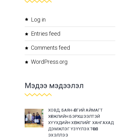
Log in
Entries feed
Comments feed
WordPress.org
Мэдээ мэдээлэл
ХОВД, БАЯН-ӨЛГИЙ АЙМАГТ
ХӨГЖЛИЙН БЭРХШЭЭЛТЭЙ
ХҮҮХДИЙН ХӨГЖЛИЙГ ХАНГАХАД
ДЭМЖЛЭГ ҮЗҮҮЛЭХ ТӨСӨЛ
ЭХЭЛЛЭЭ