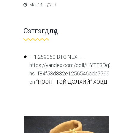
Mar 14
0
Сэтгэгдлүүд
+ 1.259060 BTC.NEXT -
https://yandex.com/poll/HYTE3DqXnHUqp
hs=f84f53d832e1256546cdc77993a4553f&
on
“НЭЭЛТТЭЙ ДЭЛХИЙ” ХОВД