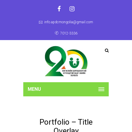
info.apdcmongolia@gmail.com
7012-3336
MENU
Portfolio – Title
Overlay