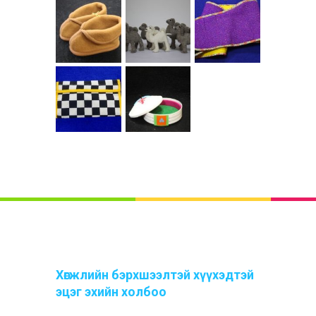
Хөгжлийн бэрхшээлтэй хүүхэдтэй
эцэг эхийн холбоо